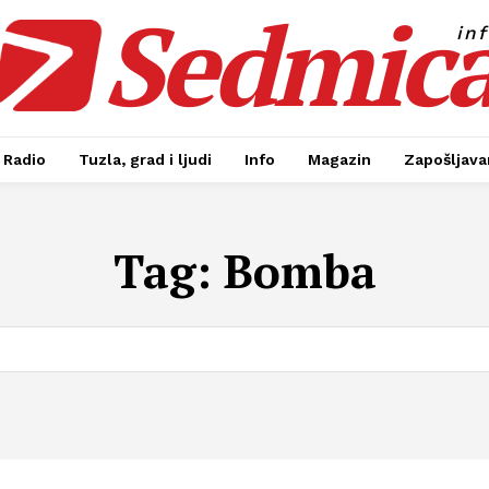
Sedmic
in
Radio
Tuzla, grad i ljudi
Info
Magazin
Zapošljavan
Tag:
Bomba