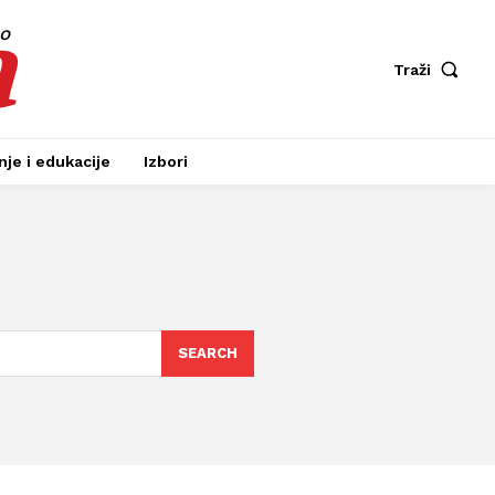
a
fo
Traži
je i edukacije
Izbori
SEARCH