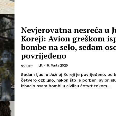
Nevjerovatna nesreća u J
Koreji: Avion greškom is
bombe na selo, sedam os
povrijeđeno
I.K.
-
6. Marta 2025.
SVIJET
Sedam ljudi u Južnoj Koreji je povrijeđeno, od k
četvero ozbiljno, nakon što je borbeni avion sl
izbacio osam bombi u civilnu četvrt tokom...