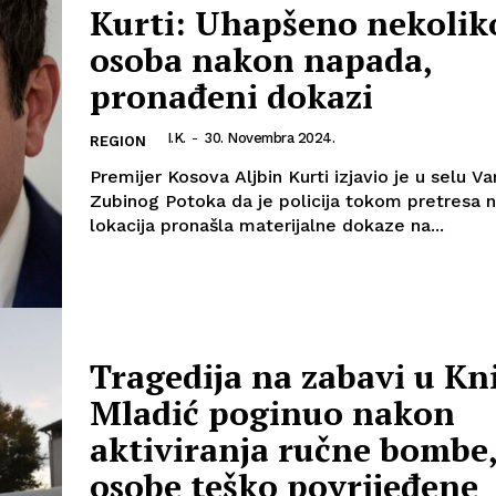
Kurti: Uhapšeno nekolik
osoba nakon napada,
pronađeni dokazi
Info
I.K.
-
30. Novembra 2024.
REGION
O nama
Premijer Kosova Aljbin Kurti izjavio je u selu V
Kontakt
Zubinog Potoka da je policija tokom pretresa n
lokacija pronašla materijalne dokaze na...
Impressum
Tragedija na zabavi u Kn
Mladić poginuo nakon
aktiviranja ručne bombe, 
osobe teško povrijeđene