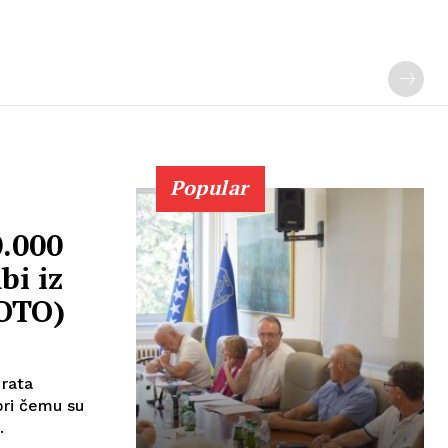
Popular
.000
bi iz
FOTO)
 rata
pri čemu su
.