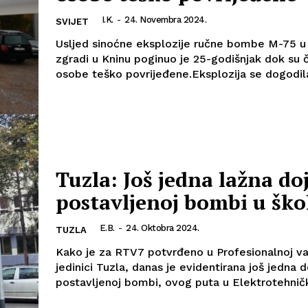
I.K.
-
24. Novembra 2024.
SVIJET
Usljed sinoćne eksplozije ručne bombe M-75 
zgradi u Kninu poginuo je 25-godišnjak dok su 
osobe teško povrijeđene.Eksplozija se dogodila
Tuzla: Još jedna lažna do
postavljenoj bombi u ško
E.B.
-
24. Oktobra 2024.
TUZLA
Kako je za RTV7 potvrđeno u Profesionalnoj v
jedinici Tuzla, danas je evidentirana još jedna 
postavljenoj bombi, ovog puta u Elektrotehničkoj