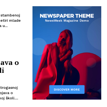
u stambenoj
četiri mlade
 u...
java o
li
atrogasnoj
dojava o
 školi....