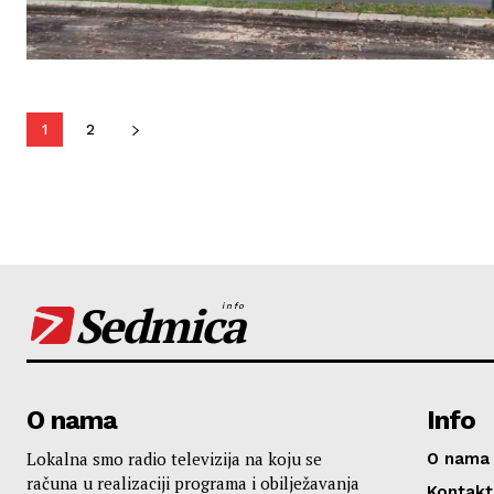
1
2
Sedmica
info
O nama
Info
Lokalna smo radio televizija na koju se
O nama
računa u realizaciji programa i obilježavanja
Kontakt