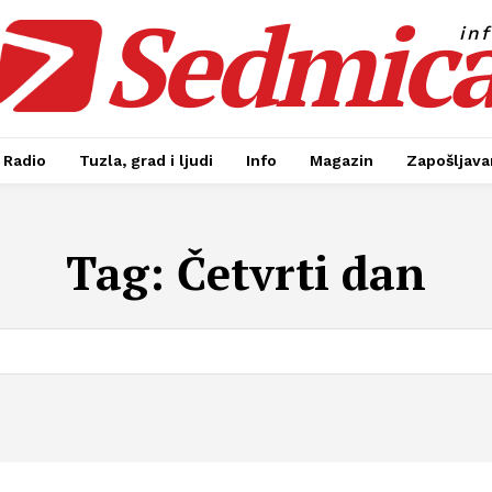
Sedmic
in
Radio
Tuzla, grad i ljudi
Info
Magazin
Zapošljavan
Tag:
Četvrti dan