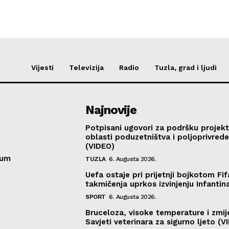
Vijesti
Televizija
Radio
Tuzla, grad i ljudi
Najnovije
Potpisani ugovori za podršku projekt
oblasti poduzetništva i poljoprivred
(VIDEO)
sum
TUZLA
6. Augusta 2026.
Uefa ostaje pri prijetnji bojkotom Fif
takmičenja uprkos izvinjenju Infantin
SPORT
6. Augusta 2026.
Bruceloza, visoke temperature i zmij
Savjeti veterinara za sigurno ljeto (V