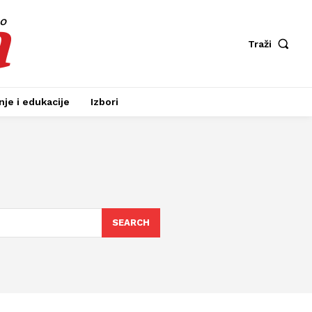
a
fo
Traži
je i edukacije
Izbori
SEARCH