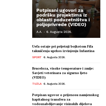
Potpisani ugovori za
podršku projektima iz
oblasti poduzetništva i
poljoprivrede (VIDEO)
A.A.
-
6. Augusta 2026.
Uefa ostaje pri prijetnji bojkotom Fifa
takmičenja uprkos izvinjenju Infantina
SPORT
6. Augusta 2026.
Bruceloza, visoke temperature i zmije:
Savjeti veterinara za sigurno ljeto
(VIDEO)
TUZLA
6. Augusta 2026.
Potpisan ugovor o prijenosu namjenskog
kapitalnog transfera za
vodosnabdijevanje visinskih dijelova