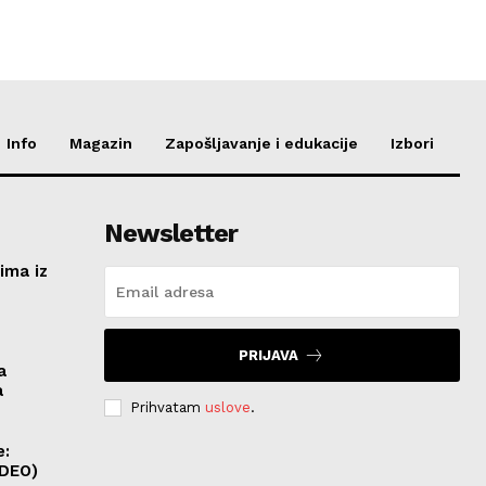
Info
Magazin
Zapošljavanje i edukacije
Izbori
Newsletter
ima iz
e
PRIJAVA
a
a
Prihvatam
uslove
.
e:
IDEO)