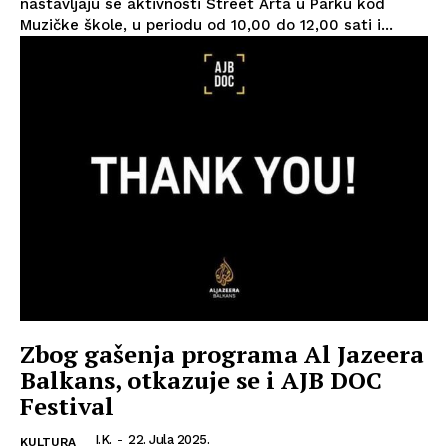
nastavljaju se aktivnosti Street Arta u Parku kod
Muzičke škole, u periodu od 10,00 do 12,00 sati i...
Zbog gašenja programa Al Jazeera
Balkans, otkazuje se i AJB DOC
Festival
I.K.
-
22. Jula 2025.
KULTURA