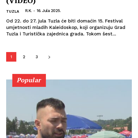
(VIDEO)
R.K.
-
16. Jula 2025.
TUZLA
Od 22. do 27. jula Tuzla će biti domaćin 15. Festival
umjetnosti mladih Kaleidoskop, koji organizuju Grad
Tuzla i Turistička zajednica grada. Tokom šest...
1
2
3
Popular
Info
O nama
Kontakt