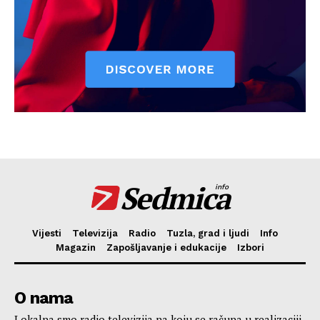
Sedmica
info
Vijesti
Televizija
Radio
Tuzla, grad i ljudi
Info
Magazin
Zapošljavanje i edukacije
Izbori
O nama
Lokalna smo radio televizija na koju se računa u realizaciji