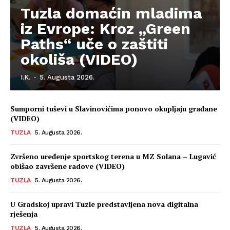
Tuzla domaćin mladima
iz Evrope: Kroz „Green
Paths“ uče o zaštiti
okoliša (VIDEO)
I.K.
-
5. Augusta 2026.
Sumporni tuševi u Slavinovićima ponovo okupljaju građane
(VIDEO)
TUZLA
5. Augusta 2026.
Zvršeno uređenje sportskog terena u MZ Solana – Lugavić
obišao završene radove (VIDEO)
TUZLA
5. Augusta 2026.
U Gradskoj upravi Tuzle predstavljena nova digitalna
rješenja
TUZLA
5. Augusta 2026.