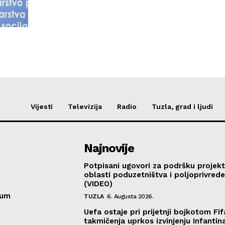
Vijesti
Televizija
Radio
Tuzla, grad i ljudi
Najnovije
Potpisani ugovori za podršku projekt
oblasti poduzetništva i poljoprivred
(VIDEO)
sum
TUZLA
6. Augusta 2026.
Uefa ostaje pri prijetnji bojkotom Fif
takmičenja uprkos izvinjenju Infantin