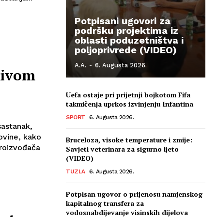
Potpisani ugovori za
podršku projektima iz
oblasti poduzetništva i
poljoprivrede (VIDEO)
A.A.
-
6. Augusta 2026.
sivom
Uefa ostaje pri prijetnji bojkotom Fifa
takmičenja uprkos izvinjenju Infantina
SPORT
6. Augusta 2026.
sastanak,
ovine, kako
Bruceloza, visoke temperature i zmije:
proizvođača
Savjeti veterinara za sigurno ljeto
(VIDEO)
TUZLA
6. Augusta 2026.
Potpisan ugovor o prijenosu namjenskog
kapitalnog transfera za
vodosnabdijevanje visinskih dijelova