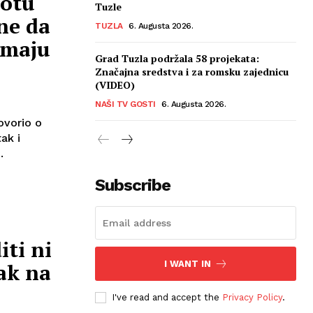
kotu
Tuzle
ne da
TUZLA
6. Augusta 2026.
imaju
Grad Tuzla podržala 58 projekata:
Značajna sredstva i za romsku zajednicu
(VIDEO)
NAŠI TV GOSTI
6. Augusta 2026.
ovorio o
ak i
.
Subscribe
iti ni
jak na
I WANT IN
I've read and accept the
Privacy Policy
.