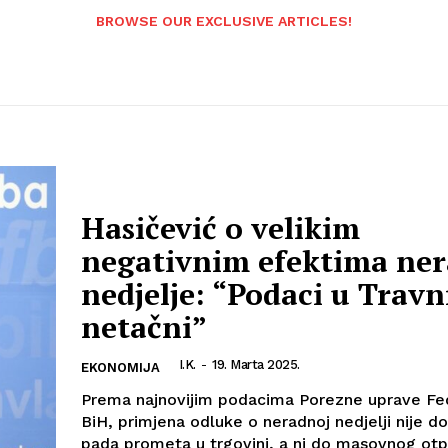
BROWSE OUR EXCLUSIVE ARTICLES!
Hasičević o velikim
negativnim efektima ne
nedjelje: “Podaci u Travn
netačni”
I.K.
-
19. Marta 2025.
EKONOMIJA
Prema najnovijim podacima Porezne uprave Fe
BiH, primjena odluke o neradnoj nedjelji nije d
pada prometa u trgovini, a ni do masovnog otpu