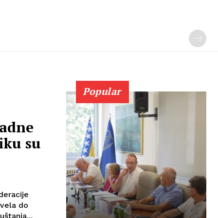
Popular
radne
iku su
deracije
ovela do
štanja...