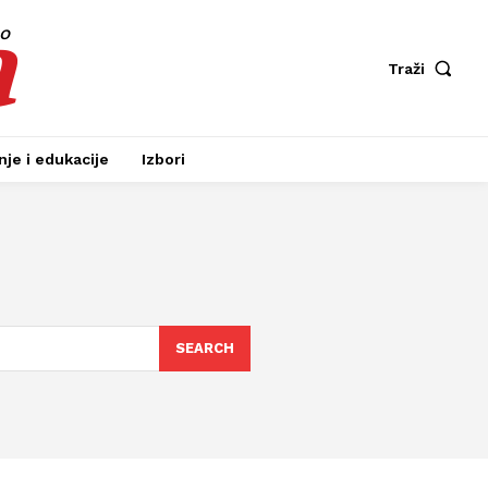
a
fo
Traži
je i edukacije
Izbori
SEARCH