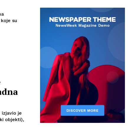
ma
 koje su
e
radna
izjavio je
ki objekti),