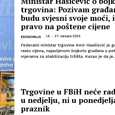
Ministar Hasičević o boj
trgovina: Pozivam građa
Info
budu svjesni svoje moći, 
pravo na poštene cijene
O nama
Kontakt
I.K.
-
27. Januara 2025.
EKONOMIJA
Impressum
Federalni ministar trgovine Amir Hasičević je g
rastu cijena, najavljenom bojkotu građana u pet
mjerama za stabilizaciju tržišta. Kazao je da je..
Trgovine u FBiH neće rad
u nedjelju, ni u ponedjel
praznik