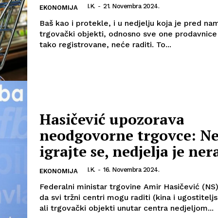
I.K.
-
21. Novembra 2024.
EKONOMIJA
Baš kao i protekle, i u nedjelju koja je pred na
trgovački objekti, odnosno sve one prodavnice
tako registrovane, neće raditi. To...
Hasičević upozorava
neodgovorne trgovce: N
igrajte se, nedjelja je ne
I.K.
-
16. Novembra 2024.
EKONOMIJA
Federalni ministar trgovine Amir Hasičević (NS) 
da svi tržni centri mogu raditi (kina i ugostiteljs
ali trgovački objekti unutar centra nedjeljom...