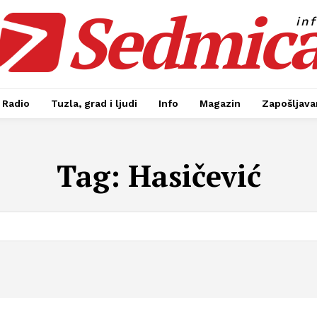
Sedmic
in
Radio
Tuzla, grad i ljudi
Info
Magazin
Zapošljavan
Tag:
Hasičević