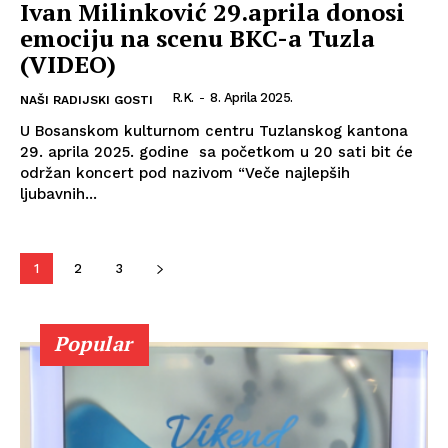
Ivan Milinković 29.aprila donosi
emociju na scenu BKC-a Tuzla
(VIDEO)
R.K.
-
8. Aprila 2025.
NAŠI RADIJSKI GOSTI
U Bosanskom kulturnom centru Tuzlanskog kantona
29. aprila 2025. godine sa početkom u 20 sati bit će
održan koncert pod nazivom “Veče najlepših
ljubavnih...
1
2
3
Popular
Info
O nama