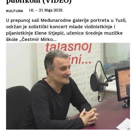
publikom (VIDEO)
I.K.
-
21. Maja 2025.
KULTURA
U prepunoj sali Međunarodne galerije portreta u Tuzli,
održan je solistički koncert mlade violinistkinje i
pijanistkinje Elene Stjepić, učenice Srednje muzičke
škole „Čestmir Mirko...