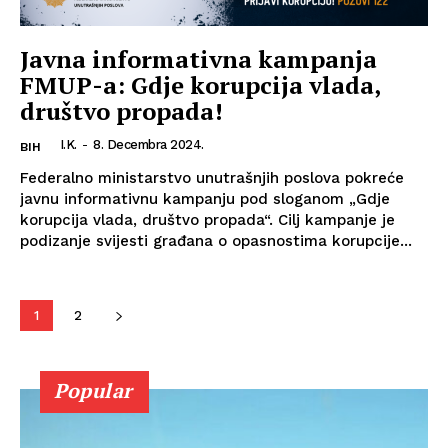
Javna informativna kampanja
FMUP-a: Gdje korupcija vlada,
društvo propada!
I.K.
-
8. Decembra 2024.
BIH
Federalno ministarstvo unutrašnjih poslova pokreće
javnu informativnu kampanju pod sloganom „Gdje
korupcija vlada, društvo propada“. Cilj kampanje je
podizanje svijesti građana o opasnostima korupcije...
1
2
Info
Popular
O nama