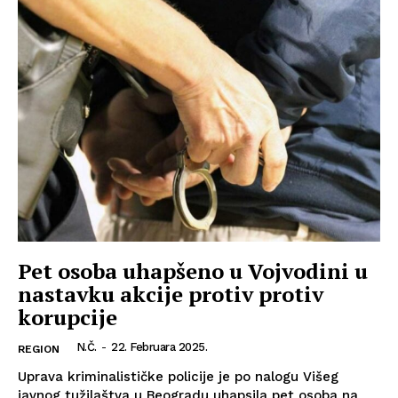
Pet osoba uhapšeno u Vojvodini u
nastavku akcije protiv protiv
korupcije
N.Č.
-
22. Februara 2025.
REGION
Uprava kriminalističke policije je po nalogu Višeg
javnog tužilaštva u Beogradu uhapsila pet osoba na