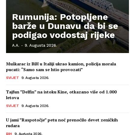
Rumunija: Potopljene
barže u Dunavu da bi se
podigao vodostaj rijeke
A.A.
-
9. Augusta 2026.
Muškarac iz BiH u Italiji ukrao kamion, policija morala
pucati: “Samo sam se htio provozati”
SVIJET
9. Augusta 2026.
Tajfun ”Delfin” na istoku Kine, otkazano više od 1.000
letova
SVIJET
9. Augusta 2026.
U jami ”Raspotočje” petu noć prenoćilo devet zeničkih
rudara
BIH
9. Augusta 2026.