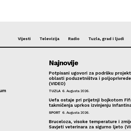
Vijesti
Televizija
Radio
Tuzla, grad i ljudi
Najnovije
Potpisani ugovori za podršku projekt
oblasti poduzetništva i poljoprivred
(VIDEO)
sum
TUZLA
6. Augusta 2026.
Uefa ostaje pri prijetnji bojkotom Fif
takmičenja uprkos izvinjenju Infantin
SPORT
6. Augusta 2026.
Bruceloza, visoke temperature i zmij
Savjeti veterinara za sigurno ljeto (V