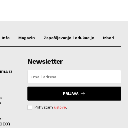
Info
Magazin
Zapošljavanje i edukacije
Izbori
Newsletter
ima iz
e
PRIJAVA
a
a
Prihvatam
uslove
.
e:
IDEO)