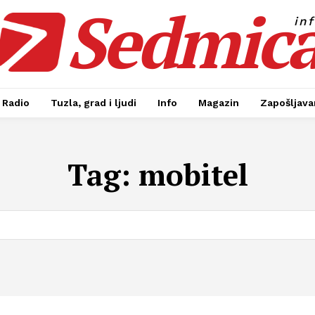
Sedmic
in
Radio
Tuzla, grad i ljudi
Info
Magazin
Zapošljavan
Tag:
mobitel