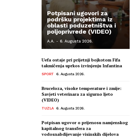
Potpisani ugovori za
podršku projektima iz
oblasti poduzetništva i
poljoprivrede (VIDEO)
A.A.
-
6. Augusta 2026.
Uefa ostaje pri prijetnji bojkotom Fifa
takmičenja uprkos izvinjenju Infantina
SPORT
6. Augusta 2026.
Bruceloza, visoke temperature i zmije:
Savjeti veterinara za sigurno ljeto
(VIDEO)
TUZLA
6. Augusta 2026.
Potpisan ugovor o prijenosu namjenskog
kapitalnog transfera za
vodosnabdijevanje visinskih dijelova