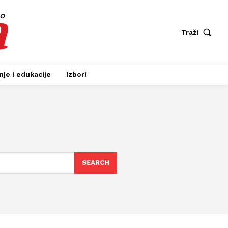
a
fo
Traži
je i edukacije
Izbori
SEARCH