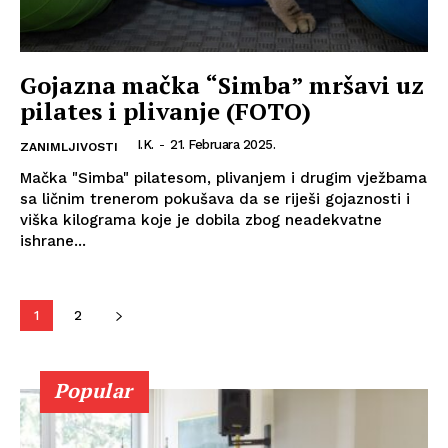
Gojazna mačka “Simba” mršavi uz
pilates i plivanje (FOTO)
I.K.
-
21. Februara 2025.
ZANIMLJIVOSTI
Mačka "Simba" pilatesom, plivanjem i drugim vježbama
sa ličnim trenerom pokušava da se riješi gojaznosti i
viška kilograma koje je dobila zbog neadekvatne
ishrane...
1
2
Popular
Info