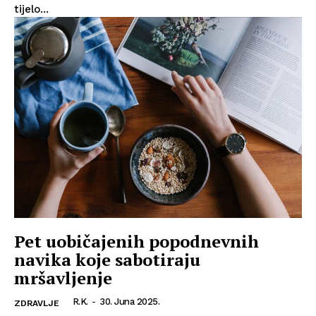
tijelo...
Pet uobičajenih popodnevnih
navika koje sabotiraju
mršavljenje
R.K.
-
30. Juna 2025.
ZDRAVLJE