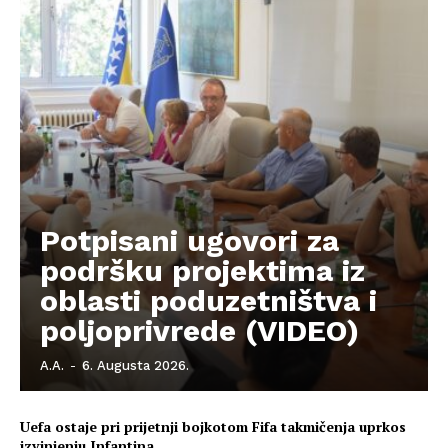
O nama
Kontakt
Impressum
Potpisani ugovori za
podršku projektima iz
oblasti poduzetništva i
poljoprivrede (VIDEO)
A.A.
-
6. Augusta 2026.
Uefa ostaje pri prijetnji bojkotom Fifa takmičenja uprkos
izvinjenju Infantina