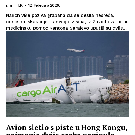
I.K.
-
12. Februara 2026.
BIH
Nakon više poziva građana da se desila nesreća,
odnosno iskakanje tramvaja iz šina, iz Zavoda za hitnu
medicinsku pomoć Kantona Sarajevo uputili su dvije...
Avion sletio s piste u Hong Kongu,