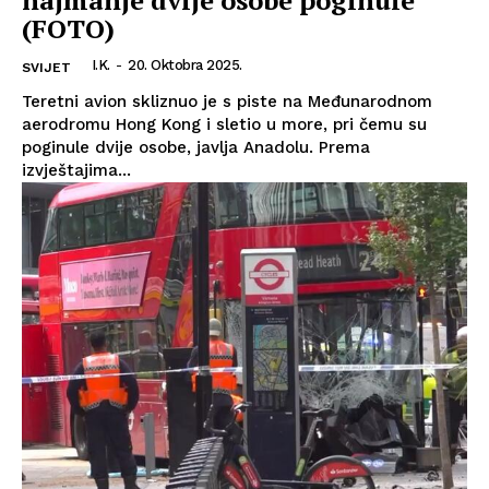
najmanje dvije osobe poginule
(FOTO)
I.K.
-
20. Oktobra 2025.
SVIJET
Teretni avion skliznuo je s piste na Međunarodnom
aerodromu Hong Kong i sletio u more, pri čemu su
poginule dvije osobe, javlja Anadolu. Prema
izvještajima...