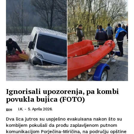
Ignorisali upozorenja, pa kombi
povukla bujica (FOTO)
I.K.
-
5. Aprila 2026.
BIH
Dva lica jutros su uspješno evakuisana nakon što su
kombijem pokušali da prođu zaplavljenom putnom
komunikacijom Porječina-Miričina, na području opštine