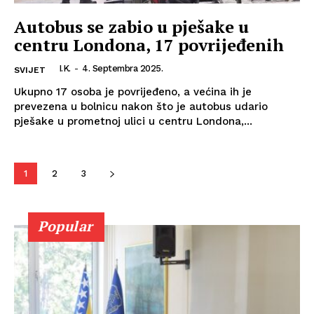
Autobus se zabio u pješake u
centru Londona, 17 povrijeđenih
I.K.
-
4. Septembra 2025.
SVIJET
Ukupno 17 osoba je povrijeđeno, a većina ih je
prevezena u bolnicu nakon što je autobus udario
pješake u prometnoj ulici u centru Londona,...
1
2
3
Popular
Info
O nama