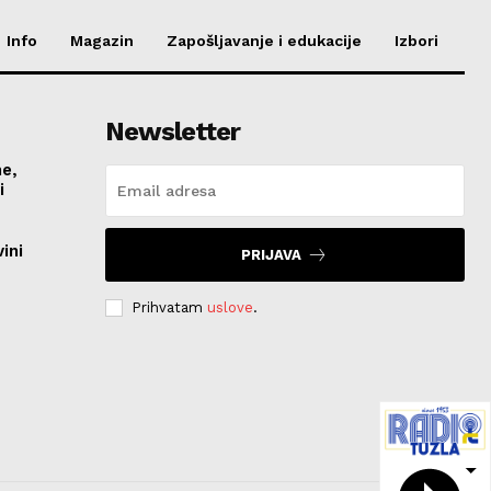
Info
Magazin
Zapošljavanje i edukacije
Izbori
Newsletter
me,
vi
ini
PRIJAVA
Prihvatam
uslove
.