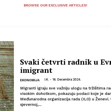
BROWSE OUR EXCLUSIVE ARTICLES!
Svaki četvrti radnik u Ev
imigrant
I.K.
-
16. Decembra 2024.
EKONOMIJA
​Migranti igraju sve važniju ulogu na tržištima ra
visokim dohotkom, pokazuju podaci koje je dan
Međunarodna organizacija rada (ILO) u Ženevi. U
sjevernoj,...