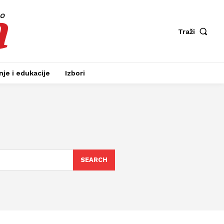
a
fo
Traži
je i edukacije
Izbori
SEARCH