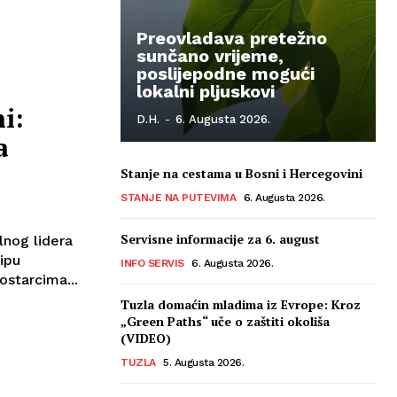
Preovladava pretežno
sunčano vrijeme,
poslijepodne mogući
lokalni pljuskovi
i:
D.H.
-
6. Augusta 2026.
a
Stanje na cestama u Bosni i Hercegovini
STANJE NA PUTEVIMA
6. Augusta 2026.
Servisne informacije za 6. august
lnog lidera
ipu
INFO SERVIS
6. Augusta 2026.
ostarcima...
Tuzla domaćin mladima iz Evrope: Kroz
„Green Paths“ uče o zaštiti okoliša
(VIDEO)
TUZLA
5. Augusta 2026.