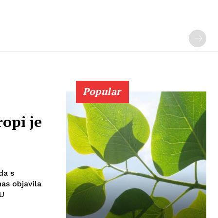
Popular
ropi je
da s
as objavila