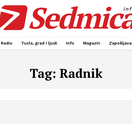
Sedmic
in
Radio
Tuzla, grad i ljudi
Info
Magazin
Zapošljavan
Tag:
Radnik