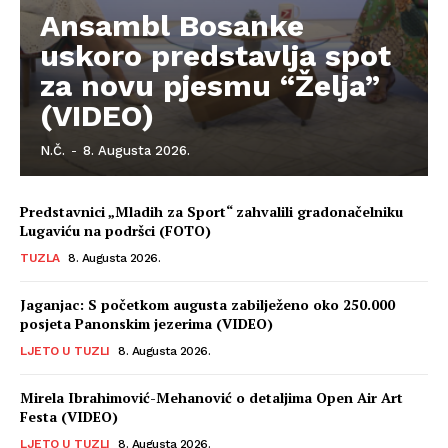
Ansambl Bosanke
uskoro predstavlja spot
za novu pjesmu “Želja”
(VIDEO)
N.Č.
-
8. Augusta 2026.
Predstavnici „Mladih za Sport“ zahvalili gradonačelniku
Lugaviću na podršci (FOTO)
TUZLA
8. Augusta 2026.
Jaganjac: S početkom augusta zabilježeno oko 250.000
posjeta Panonskim jezerima (VIDEO)
LJETO U TUZLI
8. Augusta 2026.
Mirela Ibrahimović-Mehanović o detaljima Open Air Art
Festa (VIDEO)
LJETO U TUZLI
8. Augusta 2026.