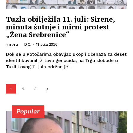
Tuzla obilježila 11. juli: Sirene,
minuta šutnje i mirni protest
„Žena Srebrenice“
D.O.
-
11. Jula 2026.
TUZLA
Dok se u Potočarima obavljao ukop i dženaza za deset
identifikovanih žrtava genocida, na Trgu slobode u
Tuzli i ovog 11. jula održan je...
1
2
3
Info
Popular
O nama