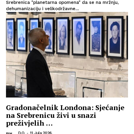
Srebrenica "planetarna opomena" da se na mržnju,
dehumanizaciju i velikodržavne...
Gradonačelnik Londona: Sjećanje
na Srebrenicu živi u snazi
preživjelih …
D.O.
-
11. Jula 2026.
BIH