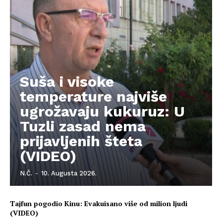
Kontakt
Impressum
Suša i visoke
temperature najviše
ugrožavaju kukuruz: U
Tuzli zasad nema
prijavljenih šteta
(VIDEO)
N.Č.
-
10. Augusta 2026.
Tajfun pogodio Kinu: Evakuisano više od milion ljudi
(VIDEO)