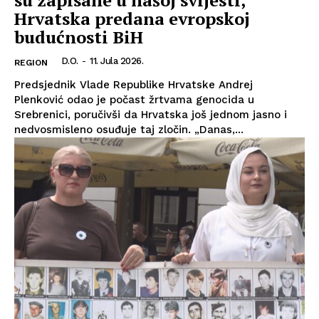
su zapisane u našoj svijesti,
Hrvatska predana evropskoj
budućnosti BiH
D.O.
-
11. Jula 2026.
REGION
Predsjednik Vlade Republike Hrvatske Andrej
Plenković odao je počast žrtvama genocida u
Srebrenici, poručivši da Hrvatska još jednom jasno i
nedvosmisleno osuđuje taj zločin. „Danas,...