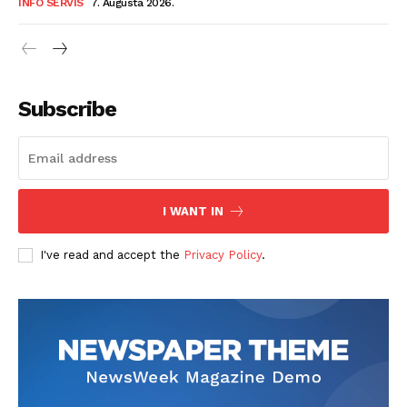
INFO SERVIS
7. Augusta 2026.
Info
O nama
Kontakt
Subscribe
Impressum
I WANT IN
I've read and accept the
Privacy Policy
.