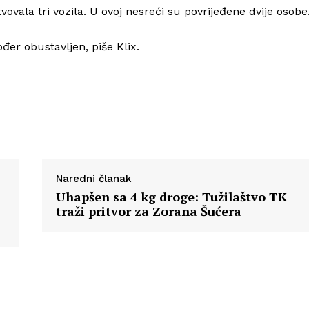
vovala tri vozila. U ovoj nesreći su povrijeđene dvije osobe
Info
ođer obustavljen, piše Klix.
O nama
Kontakt
Impressum
Naredni članak
Uhapšen sa 4 kg droge: Tužilaštvo TK
traži pritvor za Zorana Šućera