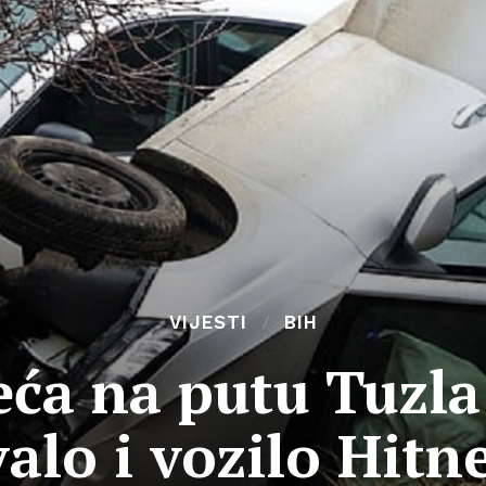
VIJESTI
BIH
ća na putu Tuzla
alo i vozilo Hit