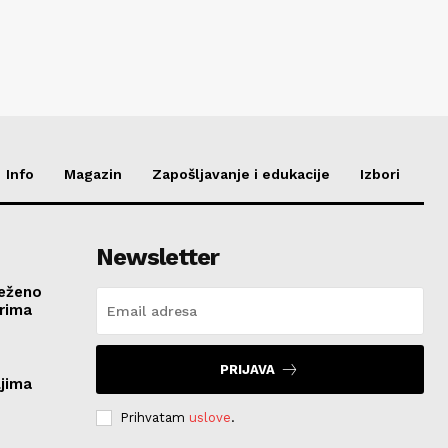
Info
Magazin
Zapošljavanje i edukacije
Izbori
Newsletter
ježeno
rima
PRIJAVA
ljima
Prihvatam
uslove
.