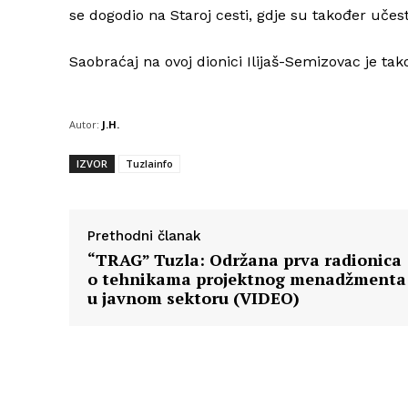
se dogodio na Staroj cesti, gdje su također učest
Saobraćaj na ovoj dionici Ilijaš-Semizovac je tak
Autor:
J.H.
IZVOR
Tuzlainfo
Prethodni članak
“TRAG” Tuzla: Održana prva radionica
o tehnikama projektnog menadžmenta
u javnom sektoru (VIDEO)