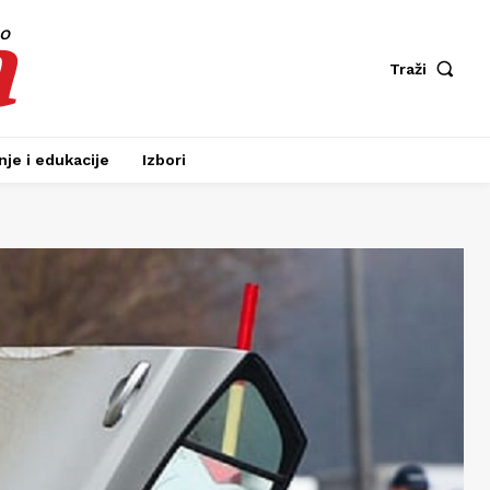
a
fo
Traži
je i edukacije
Izbori