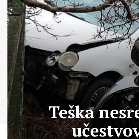
Teška nesre
učestvov