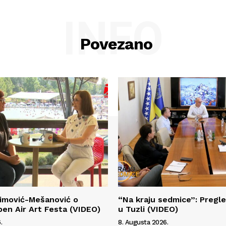
INFO
Povezano
himović-Mešanović o
“Na kraju sedmice”: Pregl
pen Air Art Festa (VIDEO)
u Tuzli (VIDEO)
.
8. Augusta 2026.