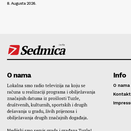
8. Augusta 2026.
Sedmica
info
O nama
Info
Lokalna smo radio televizija na koju se
O nama
računa u realizaciji programa i obilježavanja
Kontakt
značajnih datuma iz prošlosti Tuzle,
Impres
društvenih, kulturnih, sportskih i drugih
dešavanja u gradu, živih prijenosa i
obilježavanja drugih značajnih događaja.
Medijski smo servis grada i građana Tuzle!