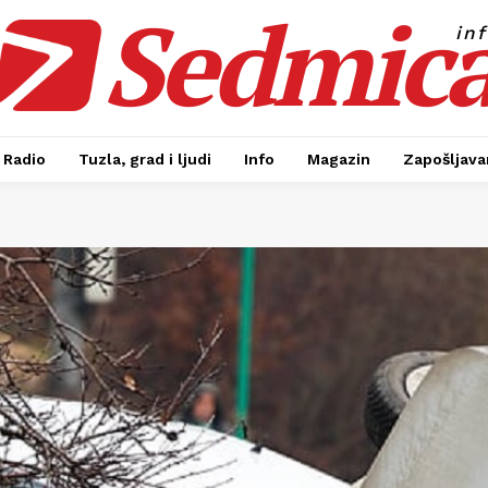
Sedmic
in
Radio
Tuzla, grad i ljudi
Info
Magazin
Zapošljavan