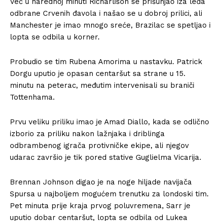
Već u narednoj minuti Richarlison se prišunjao iza leđa
odbrane Crvenih đavola i našao se u dobroj prilici, ali
Manchester je imao mnogo sreće, Brazilac se spetljao i
lopta se odbila u korner.
Probudio se tim Rubena Amorima u nastavku. Patrick
Dorgu uputio je opasan centaršut sa strane u 15.
minutu na peterac, međutim intervenisali su braniči
Tottenhama.
Prvu veliku priliku imao je Amad Diallo, kada se odlično
izborio za priliku nakon lažnjaka i driblinga
odbrambenog igrača protivničke ekipe, ali njegov
udarac završio je tik pored stative Guglielma Vicarija.
Brennan Johnson digao je na noge hiljade navijača
Spursa u najboljem mogućem trenutku za londoski tim.
Pet minuta prije kraja prvog poluvremena, Sarr je
uputio dobar centaršut, lopta se odbila od Lukea