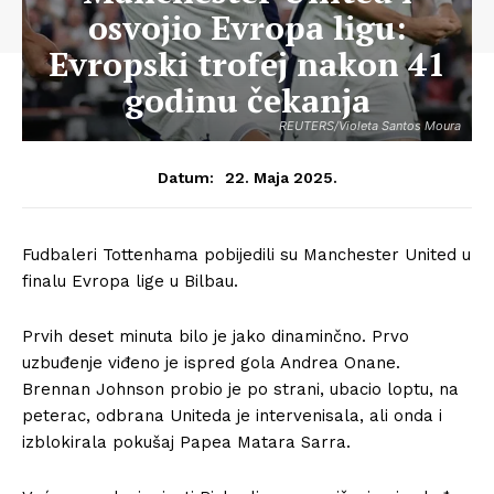
osvojio Evropa ligu:
Evropski trofej nakon 41
godinu čekanja
REUTERS/Violeta Santos Moura
22. Maja 2025.
Datum:
Fudbaleri Tottenhama pobijedili su Manchester United u
finalu Evropa lige u Bilbau.
Prvih deset minuta bilo je jako dinaminčno. Prvo
uzbuđenje viđeno je ispred gola Andrea Onane.
Brennan Johnson probio je po strani, ubacio loptu, na
peterac, odbrana Uniteda je intervenisala, ali onda i
izblokirala pokušaj Papea Matara Sarra.