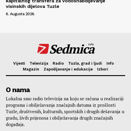
kapitalnog transfera za vodosnabdijevanje
visinskih dijelova Tuzle
6. Augusta 2026.
Sedmica
info
Vijesti
Televizija
Radio
Tuzla, grad i ljudi
Info
Magazin
Zapošljavanje i edukacije
Izbori
O nama
Lokalna smo radio televizija na koju se računa u realizaciji
programa i obilježavanja značajnih datuma iz prošlosti
Tuzle, društvenih, kulturnih, sportskih i drugih dešavanja u
gradu, živih prijenosa i obilježavanja drugih značajnih
događaja.