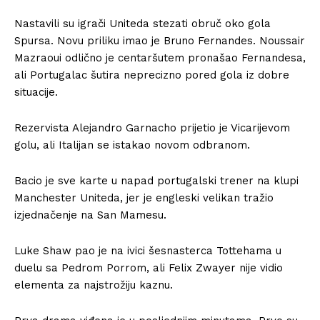
Nastavili su igrači Uniteda stezati obruč oko gola
Spursa. Novu priliku imao je Bruno Fernandes. Noussair
Mazraoui odlično je centaršutem pronašao Fernandesa,
ali Portugalac šutira neprecizno pored gola iz dobre
situacije.
Rezervista Alejandro Garnacho prijetio je Vicarijevom
golu, ali Italijan se istakao novom odbranom.
Bacio je sve karte u napad portugalski trener na klupi
Manchester Uniteda, jer je engleski velikan tražio
izjednačenje na San Mamesu.
Luke Shaw pao je na ivici šesnasterca Tottehama u
duelu sa Pedrom Porrom, ali Felix Zwayer nije vidio
elementa za najstrožiju kaznu.