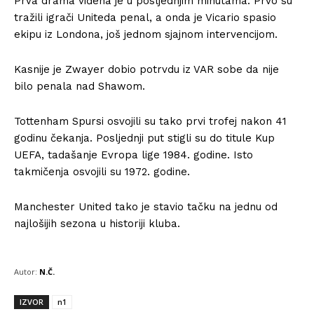
Prva drama viđena je u posljednjim minutama. Prvo su
tražili igrači Uniteda penal, a onda je Vicario spasio
ekipu iz Londona, još jednom sjajnom intervencijom.
Kasnije je Zwayer dobio potrvdu iz VAR sobe da nije
bilo penala nad Shawom.
Tottenham Spursi osvojili su tako prvi trofej nakon 41
godinu čekanja. Posljednji put stigli su do titule Kup
UEFA, tadašanje Evropa lige 1984. godine. Isto
takmičenja osvojili su 1972. godine.
Manchester United tako je stavio tačku na jednu od
najlošijih sezona u historiji kluba.
Autor:
N.Č.
IZVOR
n1