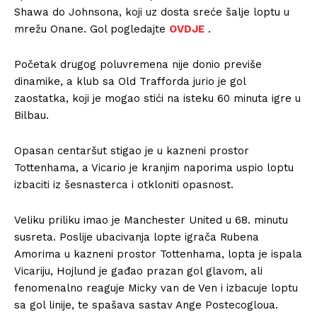
Shawa do Johnsona, koji uz dosta sreće šalje loptu u
mrežu Onane. Gol pogledajte
OVDJE
.
Početak drugog poluvremena nije donio previše
dinamike, a klub sa Old Trafforda jurio je gol
zaostatka, koji je mogao stići na isteku 60 minuta igre u
Bilbau.
Opasan centaršut stigao je u kazneni prostor
Tottenhama, a Vicario je kranjim naporima uspio loptu
izbaciti iz šesnasterca i otkloniti opasnost.
Veliku priliku imao je Manchester United u 68. minutu
susreta. Poslije ubacivanja lopte igrača Rubena
Amorima u kazneni prostor Tottenhama, lopta je ispala
Vicariju, Hojlund je gađao prazan gol glavom, ali
fenomenalno reaguje Micky van de Ven i izbacuje loptu
sa gol linije, te spašava sastav Ange Postecogloua.