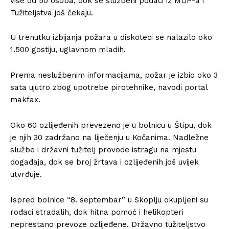
više od 50 osoba, dok se službeni podaci iz MUP-a i
Tužiteljstva još čekaju.
U trenutku izbijanja požara u diskoteci se nalazilo oko
1.500 gostiju, uglavnom mladih.
Prema neslužbenim informacijama, požar je izbio oko 3
sata ujutro zbog upotrebe pirotehnike, navodi portal
makfax.
Oko 60 ozlijeđenih prevezeno je u bolnicu u Štipu, dok
je njih 30 zadržano na liječenju u Kočanima. Nadležne
službe i državni tužitelj provode istragu na mjestu
događaja, dok se broj žrtava i ozlijeđenih još uvijek
utvrđuje.
Ispred bolnice “8. septembar” u Skoplju okupljeni su
rođaci stradalih, dok hitna pomoć i helikopteri
neprestano prevoze ozlijeđene. Državno tužiteljstvo