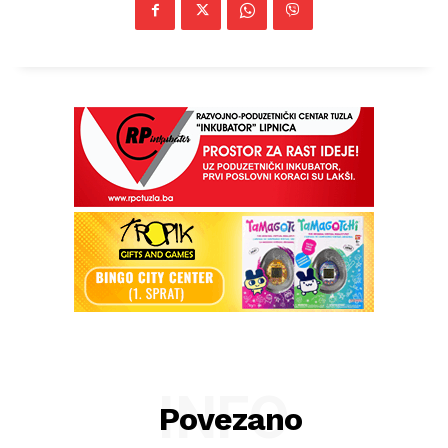
INFO
Povezano