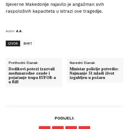
Sjeverne Makedonije najavilo je angažman svih
raspoloživih kapaciteta u istrazi ove tragedije.
Autor:
A.A.
IZVOR
BHRT
Prethodni članak
Naredni članak
Dodikovi potezi izazvali
Ministar policije potvrdio:
međunarodne osude i
Najmanje 51 mladi život
pojačanje trupa EUFOR-a
izgubljen u požaru
u BiH
PODIJELI: