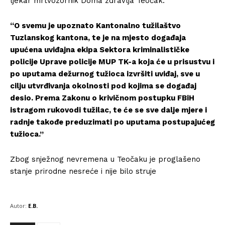
ljekar mrtvozornik Doma zdravlja Teočak.
“O svemu je upoznato Kantonalno tužilaštvo
Tuzlanskog kantona, te je na mjesto događaja
upućena uviđajna ekipa Sektora kriminalističke
policije Uprave policije MUP TK-a koja će u prisustvu i
po uputama dežurnog tužioca izvršiti uviđaj, sve u
cilju utvrđivanja okolnosti pod kojima se događaj
desio. Prema Zakonu o krivičnom postupku FBiH
istragom rukovodi tužilac, te će se sve dalje mjere i
radnje takođe preduzimati po uputama postupajućeg
tužioca.”
Zbog snježnog nevremena u Teočaku je proglašeno
stanje prirodne nesreće i nije bilo struje
Autor:
E.B.