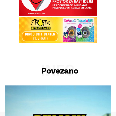
INFO
Povezano