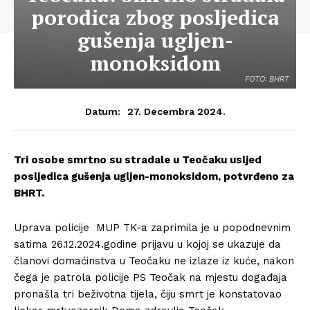
porodica zbog posljedica
gušenja ugljen-
monoksidom
FOTO: BHRT
27. Decembra 2024.
Datum:
Tri osobe smrtno su stradale u Teočaku usljed
posljedica gušenja ugljen-monoksidom, potvrđeno za
BHRT.
Uprava policije MUP TK-a zaprimila je u popodnevnim
satima 26.12.2024.godine prijavu u kojoj se ukazuje da
članovi domaćinstva u Teočaku ne izlaze iz kuće, nakon
čega je patrola policije PS Teočak na mjestu događaja
pronašla tri beživotna tijela, čiju smrt je konstatovao