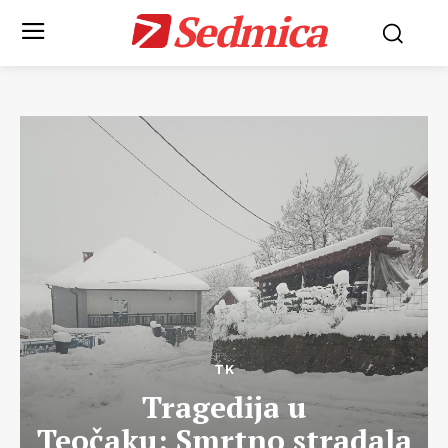
Sedmica
TK
Tragedija u
Teočaku: Smrtno stradala