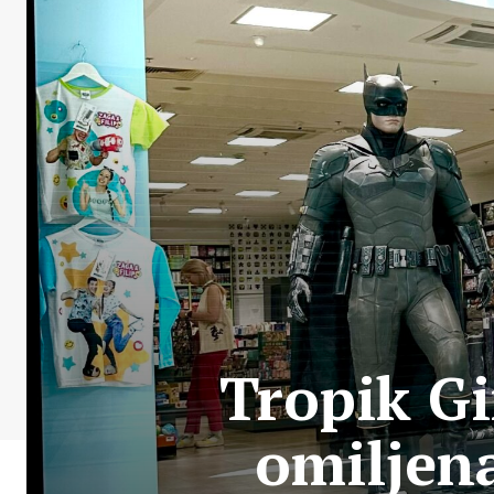
Tropik Gi
omiljena