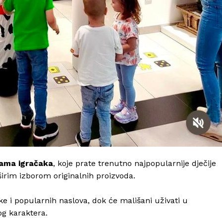
ijama igračaka
, koje prate trenutno najpopularnije dječije
jširim izborom originalnih proizvoda.
tike i popularnih naslova, dok će mališani uživati u
g karaktera.