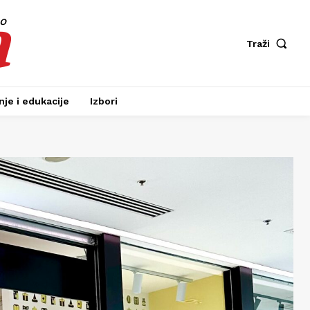
a
fo
Traži
je i edukacije
Izbori