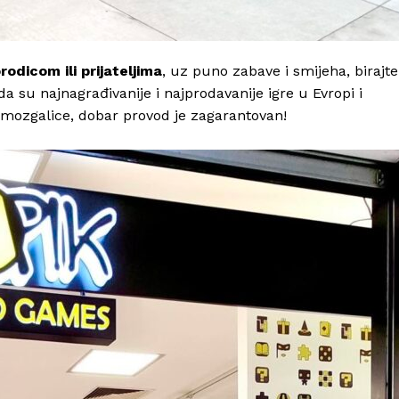
Kontakt
Impressum
odicom ili prijateljima
, uz puno zabave i smijeha, birajte
a su najnagrađivanije i najprodavanije igre u Evropi i
e mozgalice, dobar provod je zagarantovan!