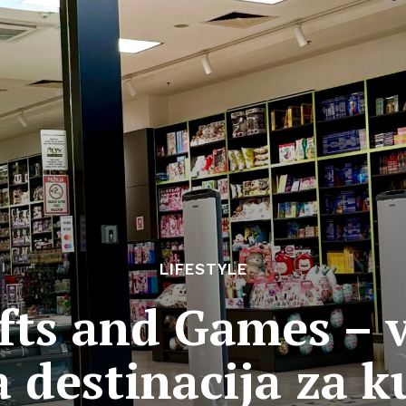
LIFESTYLE
fts and Games – 
 destinacija za 