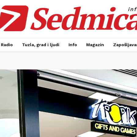
Sedmic
in
Radio
Tuzla, grad i ljudi
Info
Magazin
Zapošljavan