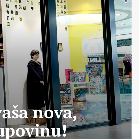
vaša nova,
kupovinu!