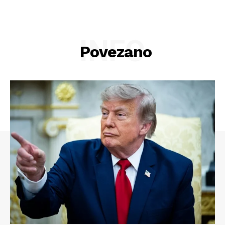
INFO
Povezano