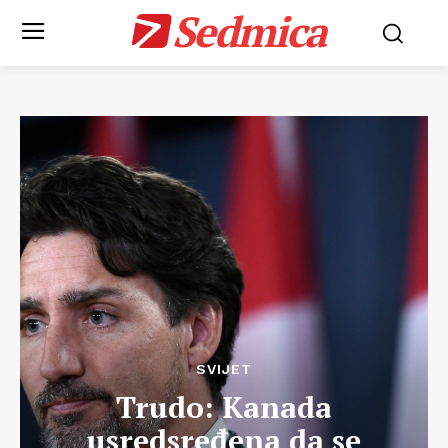
Sedmica
SVIJET
Trudo: Kanada
usredsređena da se