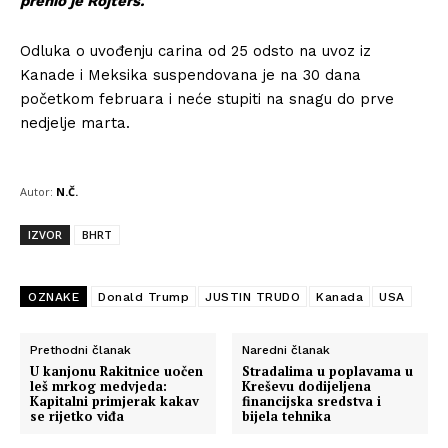
prenio je Rojters.
Odluka o uvođenju carina od 25 odsto na uvoz iz
Kanade i Meksika suspendovana je na 30 dana
početkom februara i neće stupiti na snagu do prve
nedjelje marta.
Autor:
N.Č.
IZVOR
BHRT
OZNAKE
Donald Trump
JUSTIN TRUDO
Kanada
USA
Prethodni članak
Naredni članak
U kanjonu Rakitnice uočen
Stradalima u poplavama u
leš mrkog medvjeda:
Kreševu dodijeljena
Kapitalni primjerak kakav
financijska sredstva i
se rijetko viđa
bijela tehnika