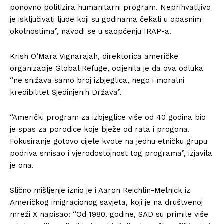
ponovno politizira humanitarni program. Neprihvatljivo
je isključivati ljude koji su godinama čekali u opasnim
okolnostima”, navodi se u saopćenju IRAP-a.
Krish O’Mara Vignarajah, direktorica američke
organizacije Global Refuge, ocijenila je da ova odluka
“ne snižava samo broj izbjeglica, nego i moralni
kredibilitet Sjedinjenih Država”.
“Američki program za izbjeglice više od 40 godina bio
je spas za porodice koje bježe od rata i progona.
Fokusiranje gotovo cijele kvote na jednu etničku grupu
podriva smisao i vjerodostojnost tog programa”, izjavila
je ona.
Slično mišljenje iznio je i Aaron Reichlin-Melnick iz
Američkog imigracionog savjeta, koji je na društvenoj
mreži X napisao: “Od 1980. godine, SAD su primile više