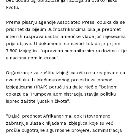
bez dodatnog obrazloženja razloga za ovako nisku
kvotu.
Prema pisanju agencije Associated Press, odluka da se
prioritet da bijelim Južnoafrikancima bila je predmet
internih rasprava unutar američke vlade još mjesecima
prije objave. U dokumentu se navodi tek da je prijem
7.500 izbjeglica “opravdan humanitarnim razlozima ili je
u nacionalnom interesu”.
Organizacije za zaštitu izbjeglica oštro su reagovale na
ovu odluku. Iz Međunarodnog projekta za pomoć
izbjeglicama (IRAP) poručili su da je riječ o “bolnom
dokazu da Trumpova administracija stavlja politiku
ispred zaštite ljudskih života”.
“Dajući prednost Afrikanerima, dok istovremeno
zabranjuje ulazak hiljadama izbjeglica koje su već
prošle dugotrajne sigurnosne provjere, administracija