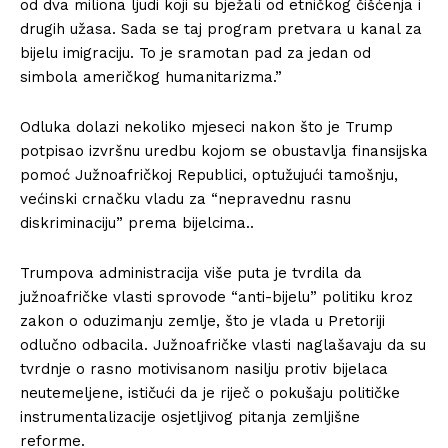
od dva miliona ljudi koji su bježali od etničkog čišćenja i
drugih užasa. Sada se taj program pretvara u kanal za
bijelu imigraciju. To je sramotan pad za jedan od
simbola američkog humanitarizma.”
Odluka dolazi nekoliko mjeseci nakon što je Trump
potpisao izvršnu uredbu kojom se obustavlja finansijska
pomoć Južnoafričkoj Republici, optužujući tamošnju,
većinski crnačku vladu za “nepravednu rasnu
diskriminaciju” prema bijelcima..
Trumpova administracija više puta je tvrdila da
južnoafričke vlasti sprovode “anti-bijelu” politiku kroz
zakon o oduzimanju zemlje, što je vlada u Pretoriji
odlučno odbacila. Južnoafričke vlasti naglašavaju da su
tvrdnje o rasno motivisanom nasilju protiv bijelaca
neutemeljene, ističući da je riječ o pokušaju političke
instrumentalizacije osjetljivog pitanja zemljišne
reforme.