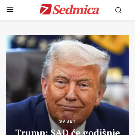
Sedmica
SVIJET
Trump: SAD će godišnje