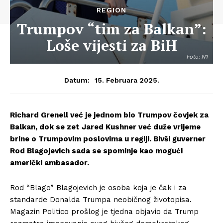
REGION
Trumpov “tim za Balkan”:
Loše vijesti za BiH
Foto: N1
15. Februara 2025.
Datum:
Richard Grenell već je jednom bio Trumpov čovjek za
Balkan, dok se zet Jared Kushner već duže vrijeme
brine o Trumpovim poslovima u regiji. Bivši guverner
Rod Blagojevich sada se spominje kao mogući
američki ambasador.
Rod “Blago” Blagojevich je osoba koja je čak i za
standarde Donalda Trumpa neobičnog životopisa.
Magazin Politico prošlog je tjedna objavio da Trump