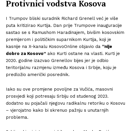
Protivnici vodstva Kosova
I Trumpov bliski suradnik Richard Grenell već je više
puta kritizirao Kurtija. Dan prije Trumpove inauguracije
sastao se s Ramushom Haradinajem, bivšim kosovskim
premijerom i političkim suparnikom Kurtija, koji je
kasnije na X-kanalu KosovoOnline objavio da
“nije
dobro za Kosovo”
ako Kurti ostane na vlasti. Kurti je
2020. godine izazvao Grenellov bijes jer je odbio
teritorijalnu razmjenu između Kosova i Srbije, koju je
predložio američki posrednik.
Iako su ove promjene povoljne za Vučića, masovni
prosvjedi koji potresaju Srbiju od studenog 2023.
dodatno su pojačali njegovu radikalnu retoriku o Kosovu
– vjerojatno kako bi skrenuo pažnju s unutarnjih
problema.