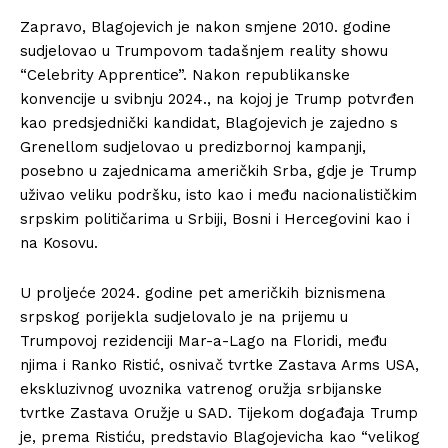
Zapravo, Blagojevich je nakon smjene 2010. godine
sudjelovao u Trumpovom tadašnjem reality showu
“Celebrity Apprentice”. Nakon republikanske
konvencije u svibnju 2024., na kojoj je Trump potvrđen
kao predsjednički kandidat, Blagojevich je zajedno s
Grenellom sudjelovao u predizbornoj kampanji,
posebno u zajednicama američkih Srba, gdje je Trump
uživao veliku podršku, isto kao i među nacionalističkim
srpskim političarima u Srbiji, Bosni i Hercegovini kao i
na Kosovu.
U proljeće 2024. godine pet američkih biznismena
srpskog porijekla sudjelovalo je na prijemu u
Trumpovoj rezidenciji Mar-a-Lago na Floridi, među
njima i Ranko Ristić, osnivač tvrtke Zastava Arms USA,
ekskluzivnog uvoznika vatrenog oružja srbijanske
tvrtke Zastava Oružje u SAD. Tijekom događaja Trump
je, prema Ristiću, predstavio Blagojevicha kao “velikog