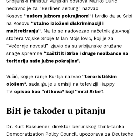
Srbijanski ministar vanjskih poslova Marko Đurić
nedavno je za “Berliner Zeitung” nazvao
Kosovo
“našom južnom pokrajinom”
i tvrdio da su Srbi
na Kosovu
“stalno izloženi diskriminaciji i
maltretiranju”
. Na to se nadovezao načelnik glavnog
stožera Vojske Srbije Milan Mojsilović, koji je za
“Večernje novosti” izjavio da su srbijanske oružane
snage spremne
“zaštititi Srbe i druge nealbance na
teritoriju naše južne pokrajine”.
Vučić, koji je ranije Kurtija nazvao
“terorističkim
ološem”
, sada ga je u emisiji na televiziji Happy
TV
opisao kao “nitkova” koji “mrzi Srbe”.
BiH je također u pitanju
Dr. Kurt Bassuener, direktor berlinskog think-tanka
Democratization Policy Council, upozorava za Deutsche