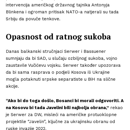
intervencija američkog državnog tajnika Antonyja
Blinkena i ogroman pritisak NATO-a natjerali su tada
Srbiju da povuče tenkove.
Opasnost od ratnog sukoba
Danas balkanski stručnjaci Serwer i Bassuener
sumnjaju da bi SAD, u slučaju ozbiljnog sukoba, vojno
zaustavile Vučićevu vojsku. Serwer također upozorava
da bi sama rasprava o podjeli Kosova ili Ukrajine
mogla potaknuti srpske separatiste u BiH na slične
akcije.
“Ako bi do toga došlo, Bosanci bi morali odgovoriti. A
na Kosovu bi tada Javelini bili najbolja obrana,”
rekao
Info
je Serwer za DW, misleći na američke protuoklopne
projektile “Javelin”, ključne za ukrajinsku obranu od
O nama
ruske invazije 2022.