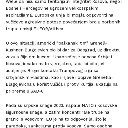
Welle da nisu samo teritorijalni integritet Kosova, nego i
Bosne i Hercegovine ugroženi velikosrpskim
aspiracijama. Europska unija bi mogla odgovoriti na
Vučićeve agresivne poteze povećanjem broja borbenih
trupa u misiji EUFOR/Althea.
U ovoj situaciji, američki “balkanski tim” Grenell-
Kushner-Blagojevich bio bi dar za Beograd, uz direktnu
vezu s Bijelom kućom. Unapređenje odnosa Srbije i
Kosova, ionako malo vjerojatno, tada bi bilo još
udaljenije. Brojni kontakti Trumpovog trija sa
srbijanskim vlastima, kao i izjave i objave Grenella i
Blagojevicha u korist Vučića i protiv Kurtija, ukazuju na
pripreme u SAD-u.
Kada su srpske snage 2023. napale NATO i kosovske
sigurnosne snage, a zatim koncentrirale trupe na
granici s Kosovom, EU je na to odgovorila, što je
paradoks, sankcijama protiv Kosova. Samo osobna