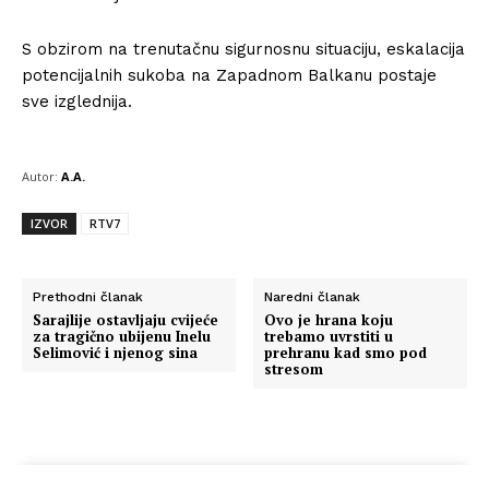
Kontakt
S obzirom na trenutačnu sigurnosnu situaciju, eskalacija
Impressum
potencijalnih sukoba na Zapadnom Balkanu postaje
sve izglednija.
Autor:
A.A.
IZVOR
RTV7
Prethodni članak
Naredni članak
Sarajlije ostavljaju cvijeće
Ovo je hrana koju
za tragično ubijenu Inelu
trebamo uvrstiti u
Selimović i njenog sina
prehranu kad smo pod
stresom