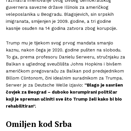
razmatra imenovanje ovog bivšeg demokratskog
guvernera savezne države Illinois za američkog
veleposlanika u Beogradu. Blagojevich, sin srpskih
imigranata, smijenjen je 2009. godine, a tri godine
kasnije osuđen na 14 godina zatvora zbog korupcije.
Trump mu je tijekom svog prvog mandata smanjio
kaznu, nakon čega je 2020. godine pušten na slobodu.
To ga, prema profesoru Danielu Serweru, stručnjaku za
Balkan s uglednog sveučilišta Johns Hopkins i bivšem
američkom pregovaraču za Balkan pod predsjednikom
Billom Clintonom, čini idealnim suradnikom za Trumpa.
Serwer je za Deutsche Welle izjavio:
“Blago je savršen
čovjek za Beograd – duboko korumpirani političar
koji je spreman učiniti sve što Trump želi kako bi bio
rehabilitiran”.
Omiljen kod Srba