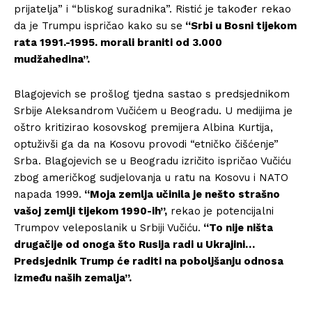
prijatelja” i “bliskog suradnika”. Ristić je također rekao
da je Trumpu ispričao kako su se
“Srbi u Bosni tijekom
rata 1991.-1995. morali braniti od 3.000
mudžahedina”.
Blagojevich se prošlog tjedna sastao s predsjednikom
Srbije Aleksandrom Vučićem u Beogradu. U medijima je
oštro kritizirao kosovskog premijera Albina Kurtija,
optuživši ga da na Kosovu provodi “etničko čišćenje”
Srba. Blagojevich se u Beogradu izričito ispričao Vučiću
zbog američkog sudjelovanja u ratu na Kosovu i NATO
napada 1999.
“Moja zemlja učinila je nešto strašno
vašoj zemlji tijekom 1990-ih”,
rekao je potencijalni
Trumpov veleposlanik u Srbiji Vučiću.
“To nije ništa
drugačije od onoga što Rusija radi u Ukrajini…
Predsjednik Trump će raditi na poboljšanju odnosa
između naših zemalja”.