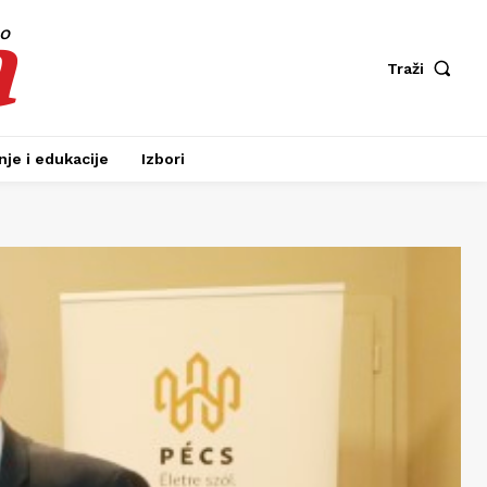
a
fo
Traži
je i edukacije
Izbori