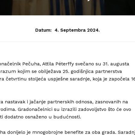
Datum:
4. Septembra 2024.
onačelnik Pečuha, Attila Péterffy svečano su 31. augusta
razum kojim se obilježava 25. godišnjica partnerstva
 četvrtinu stoljeća uspješne saradnje, koja je započela 16
a nastavak i jačanje partnerskih odnosa, zasnovanih na
dima. Gradonačelnici su izrazili zadovoljstvo što će ovo
 biti dodatno osnaženo u budućnosti.
a donijelo je mnogobrojne benefite za oba grada. Saradn