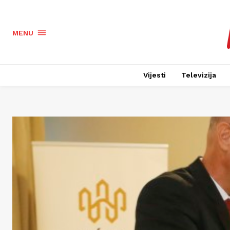
MENU
Vijesti
Televizija