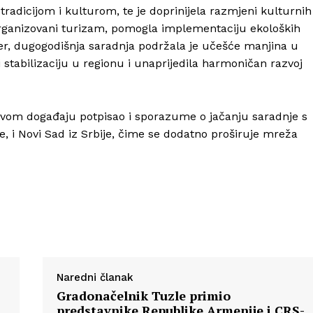
radicijom i kulturom, te je doprinijela razmjeni kulturnih 
 organizovani turizam, pomogla implementaciju ekoloških
er, dugogodišnja saradnja podržala je učešće manjina u
i stabilizaciju u regionu i unaprijedila harmoničan razvoj
Info
O nama
vom događaju potpisao i sporazume o jačanju saradnje s
, i Novi Sad iz Srbije, čime se dodatno proširuje mreža
Kontakt
Impressum
Naredni članak
Gradonačelnik Tuzle primio
,
predstavnike Republike Armenije i CRS-