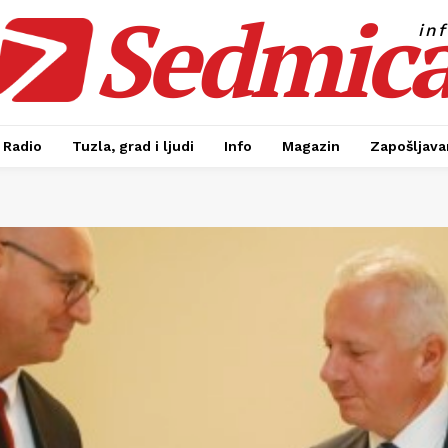
Sedmic
in
Radio
Tuzla, grad i ljudi
Info
Magazin
Zapošljavan