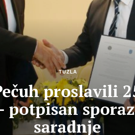
TUZLA
Pečuh proslavili 
– potpisan spora
saradnje