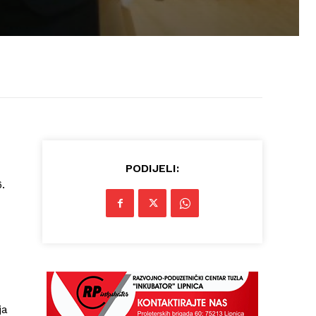
PODIJELI:
.
ja