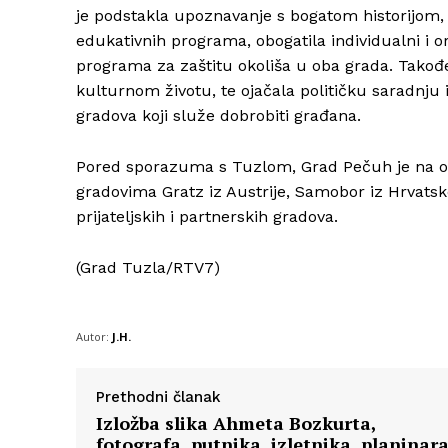
je podstakla upoznavanje s bogatom historijom, t
edukativnih programa, obogatila individualni i
programa za zaštitu okoliša u oba grada. Takođ
kulturnom životu, te ojačala političku saradnju 
gradova koji služe dobrobiti građana.
Pored sporazuma s Tuzlom, Grad Pečuh je na o
gradovima Gratz iz Austrije, Samobor iz Hrvatske
prijateljskih i partnerskih gradova.
(Grad Tuzla/RTV7)
Autor:
J.H.
Prethodni članak
Izložba slika Ahmeta Bozkurta,
fotografa, putnika, izletnika, planinara