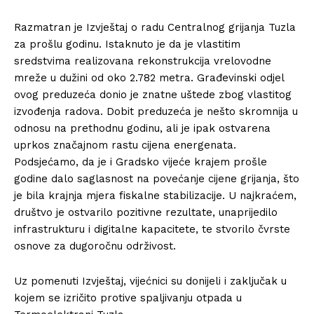
Razmatran je Izvještaj o radu Centralnog grijanja Tuzla
za prošlu godinu. Istaknuto je da je vlastitim
sredstvima realizovana rekonstrukcija vrelovodne
mreže u dužini od oko 2.782 metra. Građevinski odjel
ovog preduzeća donio je znatne uštede zbog vlastitog
izvođenja radova. Dobit preduzeća je nešto skromnija u
odnosu na prethodnu godinu, ali je ipak ostvarena
uprkos značajnom rastu cijena energenata.
Podsjećamo, da je i Gradsko vijeće krajem prošle
godine dalo saglasnost na povećanje cijene grijanja, što
je bila krajnja mjera fiskalne stabilizacije. U najkraćem,
društvo je ostvarilo pozitivne rezultate, unaprijedilo
infrastrukturu i digitalne kapacitete, te stvorilo čvrste
osnove za dugoročnu održivost.
Uz pomenuti Izvještaj, vijećnici su donijeli i zaključak u
kojem se izričito protive spaljivanju otpada u