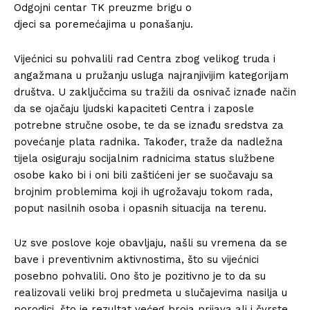
Odgojni centar TK preuzme brigu o
djeci sa poremećajima u ponašanju.
Vijećnici su pohvalili rad Centra zbog velikog truda i
angažmana u pružanju usluga najranjivijim kategorijam
društva. U zaključcima su tražili da osnivač iznađe način
da se ojačaju ljudski kapaciteti Centra i zaposle
potrebne stručne osobe, te da se iznađu sredstva za
povećanje plata radnika. Također, traže da nadležna
tijela osiguraju socijalnim radnicima status službene
osobe kako bi i oni bili zaštićeni jer se suočavaju sa
brojnim problemima koji ih ugrožavaju tokom rada,
poput nasilnih osoba i opasnih situacija na terenu.
Uz sve poslove koje obavljaju, našli su vremena da se
bave i preventivnim aktivnostima, što su vijećnici
posebno pohvalili. Ono što je pozitivno je to da su
realizovali veliki broj predmeta u slučajevima nasilja u
porodici, što je rezultat većeg broja prijava ali i čvrste