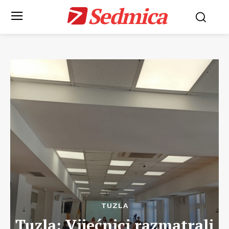
Sedmica
TUZLA
Tuzla: Vijećnici razmatrali