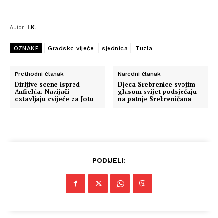
Autor:
I.K.
OZNAKE
Gradsko vijeće
sjednica
Tuzla
Prethodni članak
Naredni članak
Dirljive scene ispred
Djeca Srebrenice svojim
Anfielda: Navijači
glasom svijet podsjećaju
ostavljaju cvijeće za Jotu
na patnje Srebreničana
Info
PODIJELI:
O nama
Kontakt
Impressum