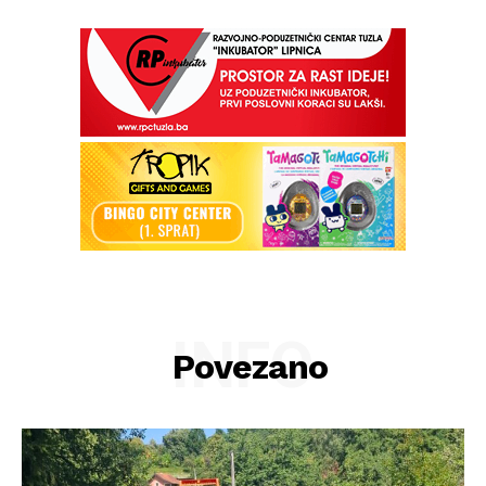
INFO
Povezano