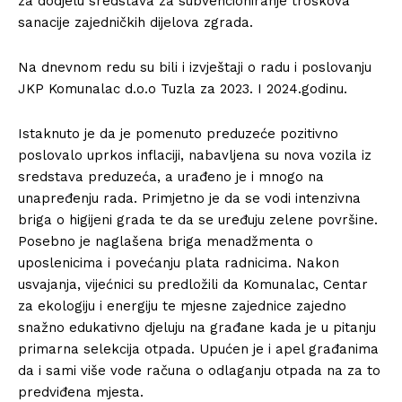
za dodjelu sredstava za subvencioniranje troškova
sanacije zajedničkih dijelova zgrada.
Na dnevnom redu su bili i izvještaji o radu i poslovanju
JKP Komunalac d.o.o Tuzla za 2023. I 2024.godinu.
Istaknuto je da je pomenuto preduzeće pozitivno
poslovalo uprkos inflaciji, nabavljena su nova vozila iz
sredstava preduzeća, a urađeno je i mnogo na
unapređenju rada. Primjetno je da se vodi intenzivna
briga o higijeni grada te da se uređuju zelene površine.
Posebno je naglašena briga menadžmenta o
uposlenicima i povećanju plata radnicima. Nakon
usvajanja, vijećnici su predložili da Komunalac, Centar
za ekologiju i energiju te mjesne zajednice zajedno
snažno edukativno djeluju na građane kada je u pitanju
primarna selekcija otpada. Upućen je i apel građanima
da i sami više vode računa o odlaganju otpada na za to
predviđena mjesta.