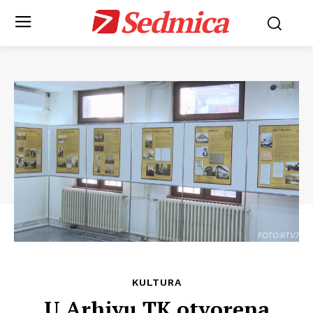
Sedmica
FOTO:RTV7
KULTURA
U Arhivu TK otvorena