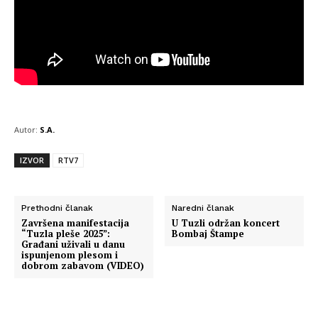
Autor:
S.A.
IZVOR
RTV7
Prethodni članak
Naredni članak
Završena manifestacija
U Tuzli održan koncert
“Tuzla pleše 2025”:
Bombaj Štampe
Građani uživali u danu
ispunjenom plesom i
dobrom zabavom (VIDEO)