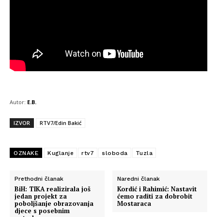
Autor:
E.B.
IZVOR
RTV7/Edin Bakić
OZNAKE
Kuglanje
rtv7
sloboda
Tuzla
Prethodni članak
Naredni članak
BiH: TIKA realizirala još
Kordić i Rahimić: Nastavit
jedan projekt za
ćemo raditi za dobrobit
poboljšanje obrazovanja
Mostaraca
djece s posebnim