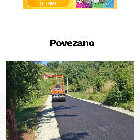
INFO
Povezano