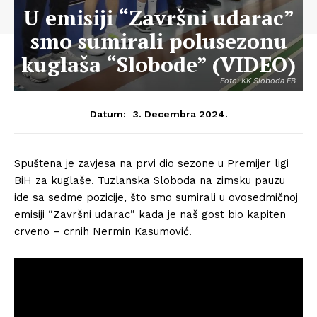
U emisiji “Završni udarac”
smo sumirali polusezonu
kuglaša “Slobode” (VIDEO)
Foto: KK Sloboda FB
3. Decembra 2024.
Datum:
Spuštena je zavjesa na prvi dio sezone u Premijer ligi
BiH za kuglaše. Tuzlanska Sloboda na zimsku pauzu
ide sa sedme pozicije, što smo sumirali u ovosedmičnoj
emisiji “Završni udarac” kada je naš gost bio kapiten
crveno – crnih Nermin Kasumović.