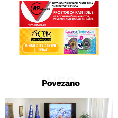
INFO
Povezano