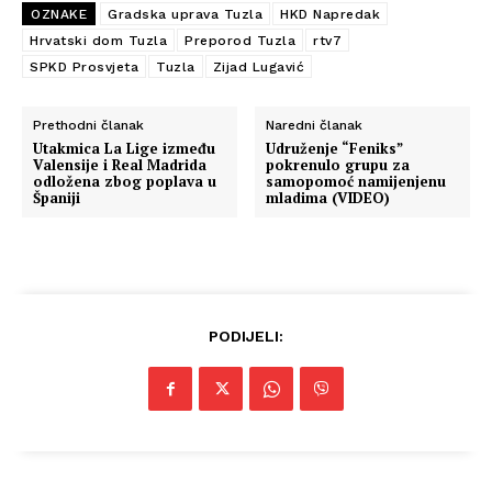
OZNAKE
Gradska uprava Tuzla
HKD Napredak
Hrvatski dom Tuzla
Preporod Tuzla
rtv7
SPKD Prosvjeta
Tuzla
Zijad Lugavić
Prethodni članak
Naredni članak
Utakmica La Lige između
Udruženje “Feniks”
Valensije i Real Madrida
pokrenulo grupu za
odložena zbog poplava u
samopomoć namijenjenu
Španiji
mladima (VIDEO)
PODIJELI: