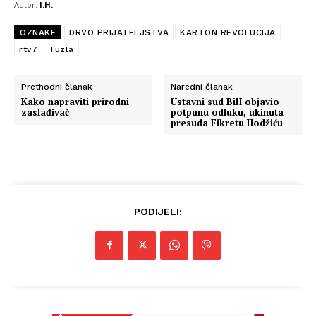
Autor:
I.H.
OZNAKE
DRVO PRIJATELJSTVA
KARTON REVOLUCIJA
rtv7
Tuzla
Prethodni članak
Naredni članak
Kako napraviti prirodni
Ustavni sud BiH objavio
zaslađivač
potpunu odluku, ukinuta
presuda Fikretu Hodžiću
PODIJELI: