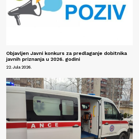
Info
O nama
Kontakt
Objavljen Javni konkurs za predlaganje dobitnika
javnih priznanja u 2026. godini
Impressum
22. Jula 2026.