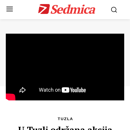
Sedmica
TUZLA
U Tuzli održana akcija