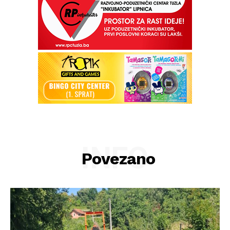
INFO
Povezano