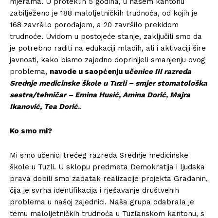
mjerama. U proteklih 5 godina, u našem kantonu
zabilježeno je 188 maloljetničkih trudnoća, od kojih je
168 završilo porođajem, a 20 završilo prekidom
trudnoće. Uvidom u postojeće stanje, zaključili smo da
je potrebno raditi na edukaciji mladih, ali i aktivaciji šire
javnosti, kako bismo zajedno doprinijeli smanjenju ovog
problema,
navode u saopćenju u
čenice III razreda
Srednje medicinske škole u Tuzli
– smjer stomatološka
sestra/tehničar – Emina Husić, Amina Dorić, Majra
Ikanović, Tea Dorić
.
.
Ko smo mi?
Mi smo učenici trećeg razreda Srednje medicinske
škole u Tuzli. U sklopu predmeta Demokratija i ljudska
prava dobili smo zadatak realizacije projekta Građanin,
čija je svrha identifikacija i rješavanje društvenih
problema u našoj zajednici. Naša grupa odabrala je
temu maloljetničkih trudnoća u Tuzlanskom kantonu, s