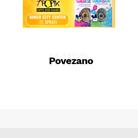
INFO
Povezano