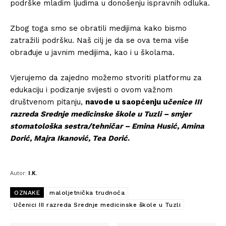
podrške mladim ljudima u donošenju ispravnih odluka.
Zbog toga smo se obratili medijima kako bismo
zatražili podršku. Naš cilj je da se ova tema više
obrađuje u javnim medijima, kao i u školama.
Vjerujemo da zajedno možemo stvoriti platformu za
edukaciju i podizanje svijesti o ovom važnom
društvenom pitanju,
navode u saopćenju u
čenice III
razreda Srednje medicinske škole u Tuzli
– smjer
stomatološka sestra/tehničar – Emina Husić, Amina
Dorić, Majra Ikanović, Tea Dorić
.
Autor:
I.K.
OZNAKE
maloljetnička trudnoća
Učenici III razreda Srednje medicinske škole u Tuzli