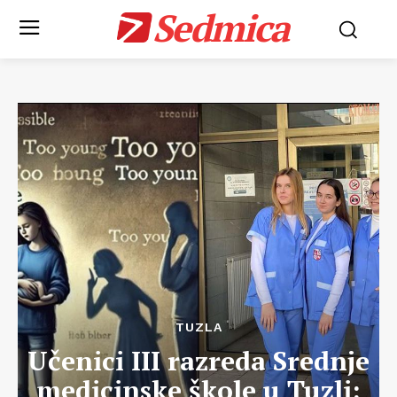
Sedmica
TUZLA
Učenici III razreda Srednje
medicinske škole u Tuzli: