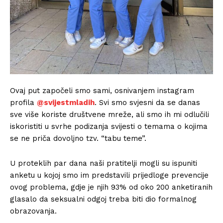
Ovaj put započeli smo sami, osnivanjem instagram
profila
@svijestmladih
. Svi smo svjesni da se danas
sve više koriste društvene mreže, ali smo ih mi odlučili
iskoristiti u svrhe podizanja svijesti o temama o kojima
se ne priča dovoljno tzv. “tabu teme”.
U proteklih par dana naši pratitelji mogli su ispuniti
anketu u kojoj smo im predstavili prijedloge prevencije
ovog problema, gdje je njih 93% od oko 200 anketiranih
glasalo da seksualni odgoj treba biti dio formalnog
obrazovanja.