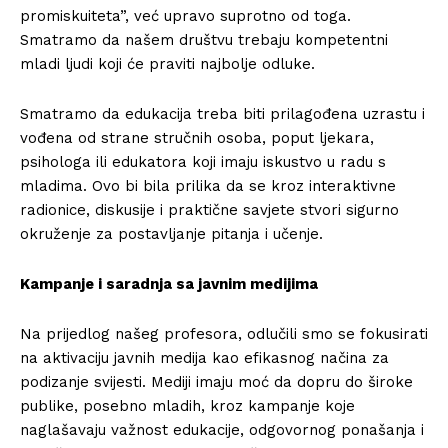
promiskuiteta”, već upravo suprotno od toga.
O nama
Smatramo da našem društvu trebaju kompetentni
Kontakt
mladi ljudi koji će praviti najbolje odluke.
Impressum
Smatramo da edukacija treba biti prilagođena uzrastu i
vođena od strane stručnih osoba, poput ljekara,
psihologa ili edukatora koji imaju iskustvo u radu s
mladima. Ovo bi bila prilika da se kroz interaktivne
radionice, diskusije i praktične savjete stvori sigurno
okruženje za postavljanje pitanja i učenje.
Kampanje i saradnja sa javnim medijima
Na prijedlog našeg profesora, odlučili smo se fokusirati
na aktivaciju javnih medija kao efikasnog načina za
podizanje svijesti. Mediji imaju moć da dopru do široke
publike, posebno mladih, kroz kampanje koje
naglašavaju važnost edukacije, odgovornog ponašanja i