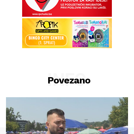
INFO
Povezano