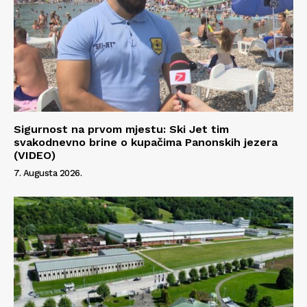
Info
O nama
Kontakt
Sigurnost na prvom mjestu: Ski Jet tim
Impressum
svakodnevno brine o kupačima Panonskih jezera
(VIDEO)
7. Augusta 2026.