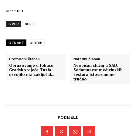
Autor:
D.H.
IZVOR
BHRT
OZNAKE
UIOBiH
Prethodni članak
Naredni članak
Obrazovanje u fokusu:
Neobičan slučaj u SAD:
Gradsko vijeće Tuzla
Sedamnaest medicinskih
usvojilo niz zaključaka
sestara istovremeno
trudno
PODIJELI: