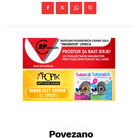
INFO
Povezano