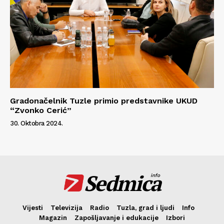
Gradonačelnik Tuzle primio predstavnike UKUD
“Zvonko Cerić”
30. Oktobra 2024.
Sedmica
info
Vijesti
Televizija
Radio
Tuzla, grad i ljudi
Info
Magazin
Zapošljavanje i edukacije
Izbori