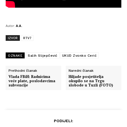
Autor:
A.A.
IZVOR
RTV7
OZNAKE
Salih Slijepčević
UKUD Zvonko Cerić
Prethodni članak
Naredni članak
Vlada FBiH: Radnicima
Hiljade posjetitelja
veće plate, poslodavcima
okupilo se na Trgu
subvencije
slobode u Tuzli (FOTO)
PODIJELI: