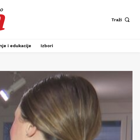
a
fo
Traži
je i edukacije
Izbori