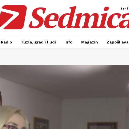
Sedmic
in
Radio
Tuzla, grad i ljudi
Info
Magazin
Zapošljavan