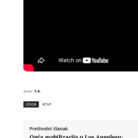
Autor:
S.A.
IZVOR
RTV7
Prethodni članak
Opća mobilizacija u Los Angelesu: