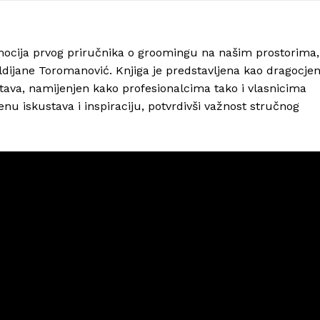
omocija prvog priručnika o groomingu na našim prostorima,
dijane Toromanović. Knjiga je predstavljena kao dragocje
stava, namijenjen kako profesionalcima tako i vlasnicima
enu iskustava i inspiraciju, potvrdivši važnost stručnog
Info
O nama
Kontakt