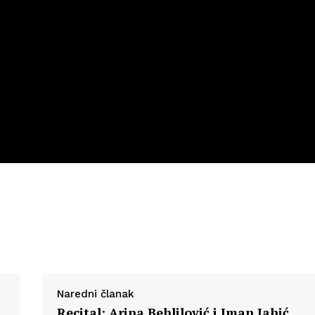
Impressum
Naredni članak
Recital: Arina Behlilović i Iman Jahić