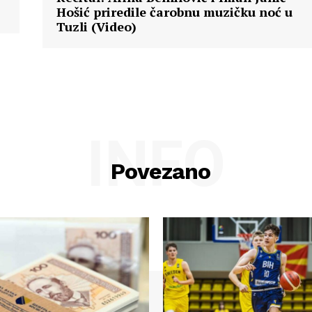
Hošić priredile čarobnu muzičku noć u
Tuzli (Video)
INFO
Povezano