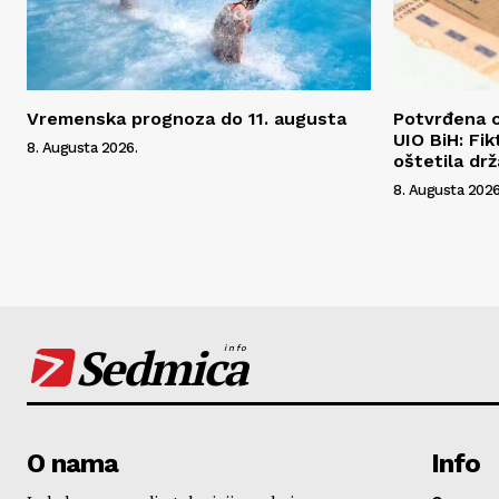
Vremenska prognoza do 11. augusta
Potvrđena o
UIO BiH: Fik
8. Augusta 2026.
oštetila dr
8. Augusta 2026
Sedmica
info
O nama
Info