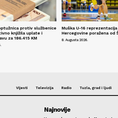
ptužnica protiv službenice
Muška U-16 reprezentacija
tivno knjižila uplate i
Hercegovine poražena od 
žavu za 186.415 KM
8. Augusta 2026.
.
Vijesti
Televizija
Radio
Tuzla, grad i ljudi
Najnovije