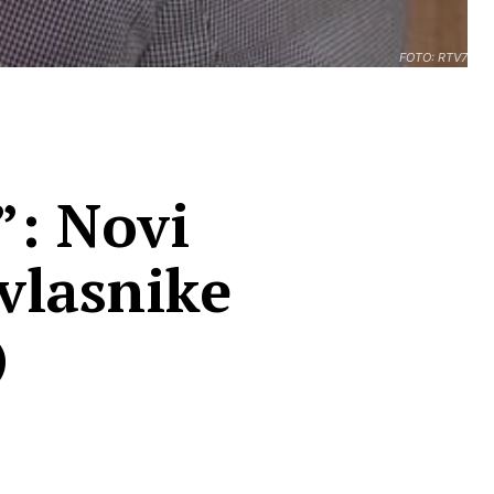
FOTO: RTV7
: Novi
 vlasnike
)