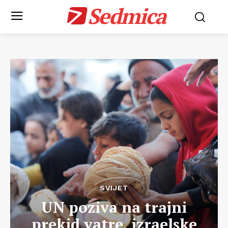
Sedmica
SVIJET
UN poziva na trajni
prekid vatre, izraelske