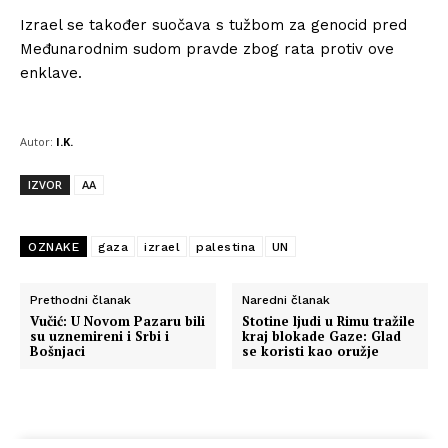
Izrael se također suočava s tužbom za genocid pred
Međunarodnim sudom pravde zbog rata protiv ove
enklave.
Autor:
I.K.
IZVOR
AA
OZNAKE
gaza
izrael
palestina
UN
Prethodni članak
Naredni članak
Vučić: U Novom Pazaru bili
Stotine ljudi u Rimu tražile
su uznemireni i Srbi i
kraj blokade Gaze: Glad
Bošnjaci
se koristi kao oružje