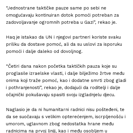
“Jednostrane taktičke pauze same po sebi ne
omogućavaju kontinuiran dotok pomoći potreban za
zadovoljavanje ogromnih potreba u Gazi”, rekao je.
Haq je istakao da UN i njegovi partneri koriste svaku
priliku da dostave pomoć, ali da su uslovi za isporuku
pomoći i dalje daleko od dovoljnog.
“Četiri dana nakon početka taktičkih pauza koje su
proglasile izraelske vlasti, i dalje bilježimo žrtve među
onima koji traže pomoć, kao i dodatne smrti zbog gladi
i pothranjenosti”, rekao je, dodajući da roditelji i dalje
očajnički pokušavaju spasiti svoju izgladnjelu djecu.
Naglasio je da ni humanitarni radnici nisu pošteđeni, te
da se suočavaju s velikim opterećenjem, iscrpljenošću i
umorom, uglavnom zbog nedostatka hrane među
radnicima na prvoj liniji, kao i među osobljem u