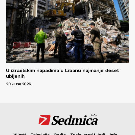
U izraelskim napadima u Libanu najmanje deset
ubijenih
20. Juna 2026.
Sedmica
info
Vijesti
Televizija
Radio
Tuzla, grad i ljudi
Info