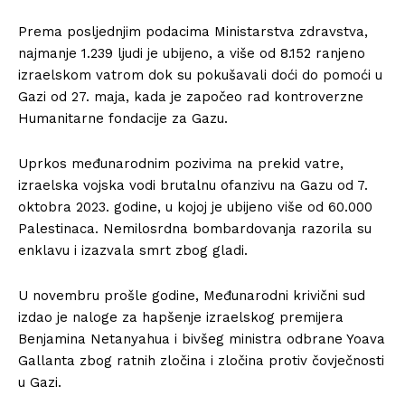
Prema posljednjim podacima Ministarstva zdravstva,
najmanje 1.239 ljudi je ubijeno, a više od 8.152 ranjeno
izraelskom vatrom dok su pokušavali doći do pomoći u
Gazi od 27. maja, kada je započeo rad kontroverzne
Humanitarne fondacije za Gazu.
Uprkos međunarodnim pozivima na prekid vatre,
izraelska vojska vodi brutalnu ofanzivu na Gazu od 7.
oktobra 2023. godine, u kojoj je ubijeno više od 60.000
Palestinaca. Nemilosrdna bombardovanja razorila su
enklavu i izazvala smrt zbog gladi.
U novembru prošle godine, Međunarodni krivični sud
izdao je naloge za hapšenje izraelskog premijera
Benjamina Netanyahua i bivšeg ministra odbrane Yoava
Gallanta zbog ratnih zločina i zločina protiv čovječnosti
u Gazi.