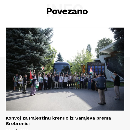
O nama
INFO
Povezano
Kontakt
Impressum
Konvoj za Palestinu krenuo iz Sarajeva prema
Srebrenici