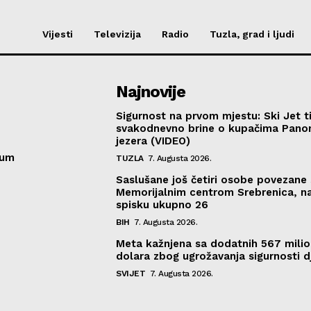
Vijesti
Televizija
Radio
Tuzla, grad i ljudi
Najnovije
Sigurnost na prvom mjestu: Ski Jet t
svakodnevno brine o kupačima Pano
jezera (VIDEO)
sum
TUZLA
7. Augusta 2026.
Saslušane još četiri osobe povezane 
Memorijalnim centrom Srebrenica, n
spisku ukupno 26
BIH
7. Augusta 2026.
Meta kažnjena sa dodatnih 567 mili
dolara zbog ugrožavanja sigurnosti d
SVIJET
7. Augusta 2026.