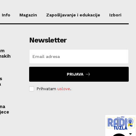
Info
Magazin
Zapošljavanje i edukacije
Izbori
Newsletter
im
nskih
PRIJAVA
s
a
Prihvatam
uslove
.
ona
jece