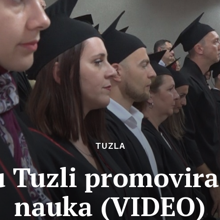
TUZLA
u Tuzli promovir
nauka (VIDEO)