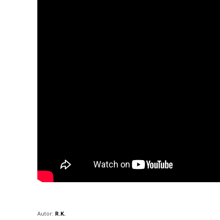
Autor:
R.K.