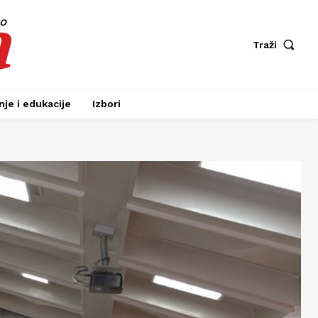
a
fo
Traži
je i edukacije
Izbori