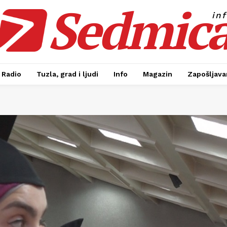
Sedmic
in
Radio
Tuzla, grad i ljudi
Info
Magazin
Zapošljavan