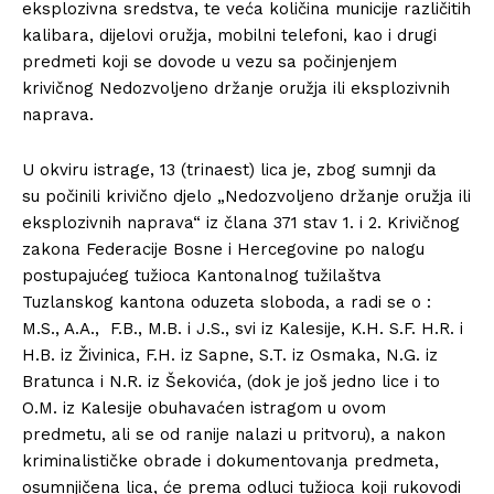
eksplozivna sredstva, te veća količina municije različitih
kalibara, dijelovi oružja, mobilni telefoni, kao i drugi
predmeti koji se dovode u vezu sa počinjenjem
krivičnog Nedozvoljeno držanje oružja ili eksplozivnih
naprava.
U okviru istrage, 13 (trinaest) lica je, zbog sumnji da
su počinili krivično djelo „Nedozvoljeno držanje oružja ili
eksplozivnih naprava“ iz člana 371 stav 1. i 2. Krivičnog
zakona Federacije Bosne i Hercegovine po nalogu
postupajućeg tužioca Kantonalnog tužilaštva
Tuzlanskog kantona oduzeta sloboda, a radi se o :
M.S., A.A., F.B., M.B. i J.S., svi iz Kalesije, K.H. S.F. H.R. i
H.B. iz Živinica, F.H. iz Sapne, S.T. iz Osmaka, N.G. iz
Bratunca i N.R. iz Šekovića, (dok je još jedno lice i to
O.M. iz Kalesije obuhavaćen istragom u ovom
predmetu, ali se od ranije nalazi u pritvoru), a nakon
kriminalističke obrade i dokumentovanja predmeta,
osumnjičena lica, će prema odluci tužioca koji rukovodi