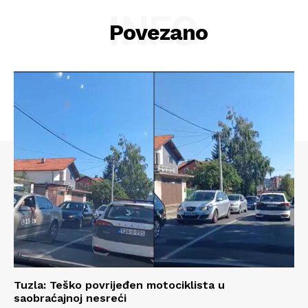
INFO
Povezano
Info
O nama
Kontakt
Impressum
Tuzla: Teško povrijeđen motociklista u
saobraćajnoj nesreći