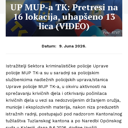
UP MUP-a TK: Pretresi na
16 lokacija, uhapšeno 13
lica (VIDEO)
Foto: RTV7
9. Juna 2026.
Datum:
Istražitelji Sektora kriminalističke policije Uprave
policije MUP TK-a su u saradnji sa policijskim
službenicima nadležnih policijskih uprava/stanica
Uprave policije MUP TK-a, u okviru aktivnosti na
sprečavanju krivičnih djela i otkrivanju počinilaca
krivičnih djela u vezi sa nedozvoljenim držanjem oružja,
municije i eksplozivnih materija, nakon niza preduzetih
istražnih radnji, postupajući pod nadzorom Kantonalnog
tužilaštva Tuzlanskog kantona a po Naredbi Općinskog
suda u Kalesiji, dana 9.6.2026. godine izvršili