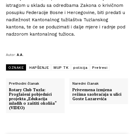
istragom u skladu sa odredbama Zakona o krivičnom
posupku Federacije Bosne i Hercegovine, biti predati u
nadležnost Kantonalnog tužilaštva Tuzlanskog
kantona, te će se poduzimati i dalje mjere i radnje pod
nadzorom kantonalnog tužioca.
Autor:
A.A.
OZNAKE
HAPŠENJE
MUP TK
policija
Pretresi
Prethodni članak
Naredni članak
Rotary Club Tuzla:
Privremena izmjena
Proglašeni pobjednici
režima saobraćaja u ulici
projekta „Edukacija
Goste Lazarevića
mladih o zaštiti okoliša“
(VIDEO)