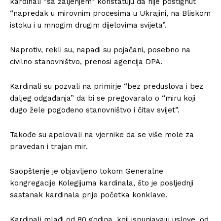
kardinali “sa žaljenjem” konstatuju da nije postignut
“napredak u mirovnim procesima u Ukrajini, na Bliskom
istoku i u mnogim drugim dijelovima svijeta”.
Naprotiv, rekli su, napadi su pojačani, posebno na
civilno stanovništvo, prenosi agencija DPA.
Kardinali su pozvali na primirje “bez preduslova i bez
daljeg odgađanja” da bi se pregovaralo o “miru koji
dugo žele pogođeno stanovništvo i čitav svijet”.
Takođe su apelovali na vjernike da se više mole za
pravedan i trajan mir.
Saopštenje je objavljeno tokom Generalne
kongregacije Kolegijuma kardinala, što je posljednji
sastanak kardinala prije početka konklave.
Kardinali mlađi od 80 godina, koji ispunjavaju uslove, od