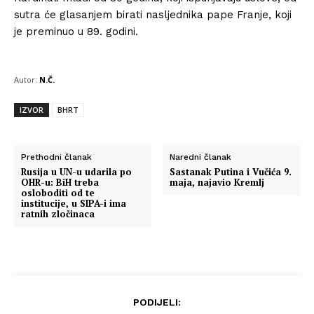
sutra će glasanjem birati nasljednika pape Franje, koji
je preminuo u 89. godini.
Autor:
N.Č.
IZVOR
BHRT
Prethodni članak
Naredni članak
Rusija u UN-u udarila po
Sastanak Putina i Vučića 9.
OHR-u: BiH treba
maja, najavio Kremlj
osloboditi od te
institucije, u SIPA-i ima
ratnih zločinaca
PODIJELI: