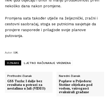
neki ljudi osjećaju i umor ili manju produktivnost prvih
nekoliko dana nakon promjene.
Promjena sata također utječe na željeznički, zračni i
cestovni saobraćaj, stoga se putnicima savjetuje da
provjere rasporede i prilagode svoje planove
putovanja.
Autor:
I.H.
OZNAKE
LJETNO RAČUNANJE VREMENA
Prethodni članak
Naredni članak
GSS Tuzla: I dalje bez
Poplave u Prijedoru:
rezultata u potrazi za
Stotine objekata pod
nestalima u Jali (VIDEO)
vodom, vatrogasci
evakuirali građane