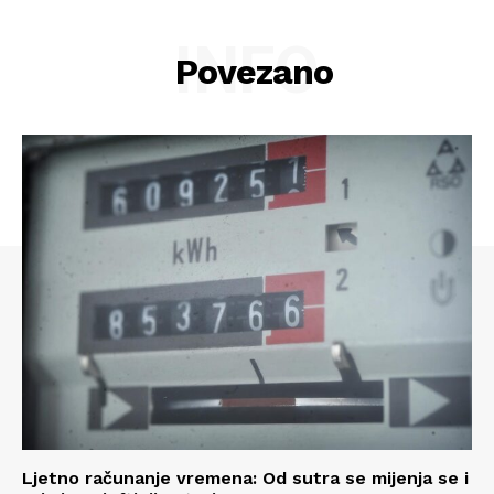
INFO
Povezano
Info
O nama
Kontakt
Impressum
Ljetno računanje vremena: Od sutra se mijenja se i