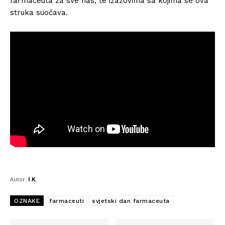
farmaceuta za sve nas, te izazovima sa kojima se ova
struka suočava.
Autor:
I.K.
OZNAKE
farmaceuti
svjetski dan farmaceuta