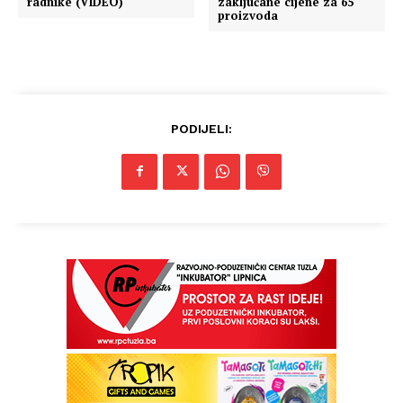
radnike (VIDEO)
zaključane cijene za 65
proizvoda
PODIJELI: