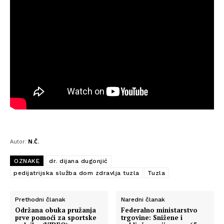
Autor:
N.Č.
OZNAKE
dr. dijana dugonjić
pedijatrijska služba dom zdravlja tuzla
Tuzla
Prethodni članak
Naredni članak
Održana obuka pružanja
Federalno ministarstvo
prve pomoći za sportske
trgovine: Snižene i