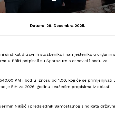
Datum:
29. Decembra 2025.
lni sindikat državnih službenika i namještenika u organim
ama u FBiH potpisali su Sporazum o osnovici i bodu za
0,00 KM i bod u iznosu od 1,00, koji će se primjenjivati 
cije BiH za 2026. godinu i važećim propisima iz oblasti
Nermin Nikšić i predsjednik Samostalnog sindikata državn