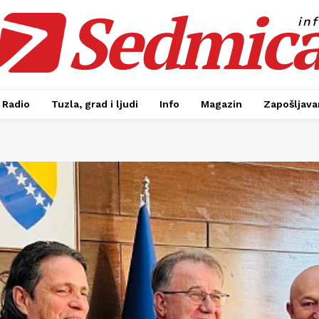
Sedmic
in
Radio
Tuzla, grad i ljudi
Info
Magazin
Zapošljavan