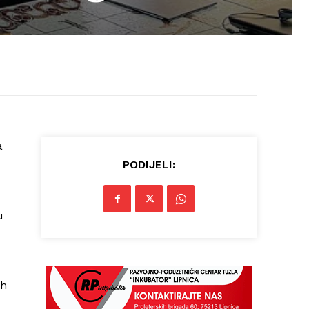
a
PODIJELI:
u
ih