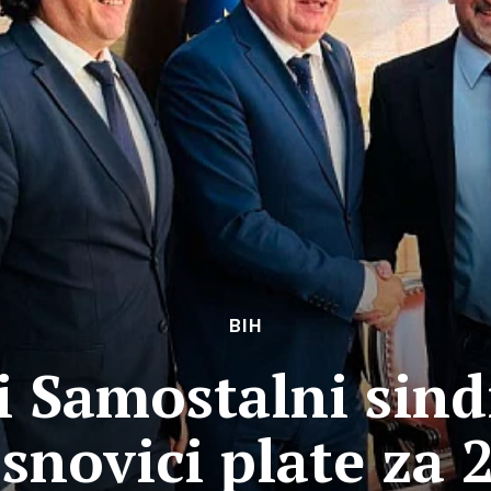
BIH
i Samostalni sindi
snovici plate za 