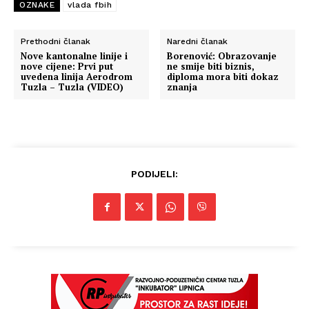
OZNAKE
vlada fbih
Prethodni članak
Naredni članak
Nove kantonalne linije i
Borenović: Obrazovanje
nove cijene: Prvi put
ne smije biti biznis,
uvedena linija Aerodrom
diploma mora biti dokaz
Tuzla – Tuzla (VIDEO)
znanja
PODIJELI: