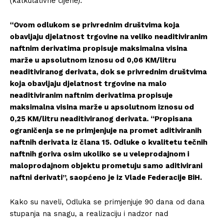
(kalkulativne cijene).
“Ovom odlukom se privrednim društvima koja
obavljaju djelatnost trgovine na veliko neaditiviranim
naftnim derivatima propisuje maksimalna visina
marže u apsolutnom iznosu od 0,06 KM/litru
neaditiviranog derivata, dok se privrednim društvima
koja obavljaju djelatnost trgovine na malo
neaditiviranim naftnim derivatima propisuje
maksimalna visina marže u apsolutnom iznosu od
0,25 KM/litru neaditiviranog derivata. “Propisana
ograničenja se ne primjenjuje na promet aditiviranih
naftnih derivata iz člana 15. Odluke o kvalitetu tečnih
naftnih goriva osim ukoliko se u veleprodajnom i
maloprodajnom objektu prometuju samo aditivirani
naftni derivati”, saopćeno je iz Vlade Federacije BiH.
Kako su naveli, Odluka se primjenjuje 90 dana od dana
stupanja na snagu, a realizaciju i nadzor nad