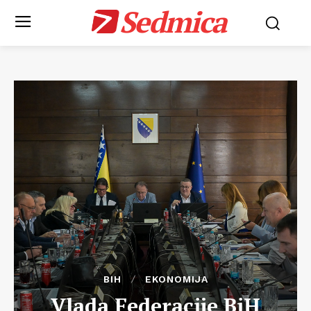
Sedmica
BIH
EKONOMIJA
Vlada Federacije BiH