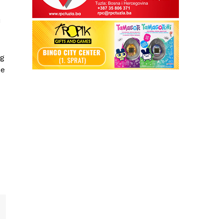
i
og
de