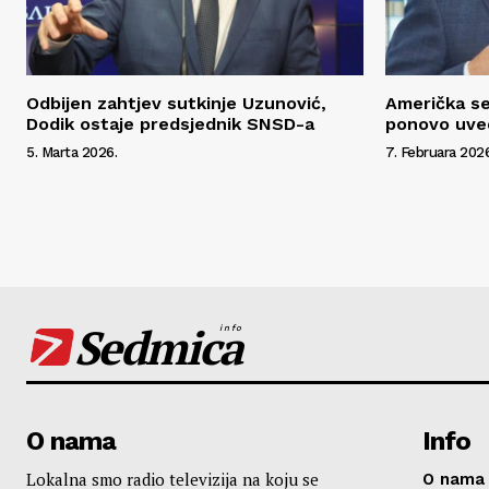
Odbijen zahtjev sutkinje Uzunović,
Američka se
Dodik ostaje predsjednik SNSD-a
ponovo uved
5. Marta 2026.
7. Februara 2026
Sedmica
info
O nama
Info
Lokalna smo radio televizija na koju se
O nama