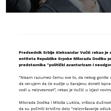
Predsednik Srbije Aleksandar Vučić rekao j
entiteta Republike Srpske Miloradu Dodiku p
predstavnika “politički avanturizam i neodgov
“Nisam razumeo čemu sve to, da nekog gonite u 
da verujem da će sudije u Sarajevu doneti ispr
vodi u neizvesnost”, rekao je Vučić u izjavi nov
Milorada Dodika i Miloša Lukića, vršioca dužnost
da su počinili krivično delo “neizvršavanje odlu