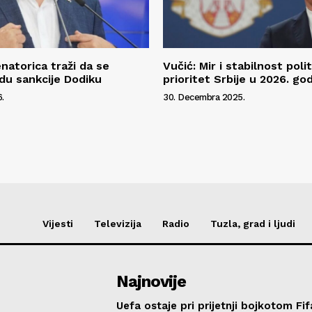
natorica traži da se
Vučić: Mir i stabilnost polit
u sankcije Dodiku
prioritet Srbije u 2026. god
.
30. Decembra 2025.
Vijesti
Televizija
Radio
Tuzla, grad i ljudi
Najnovije
Uefa ostaje pri prijetnji bojkotom Fif