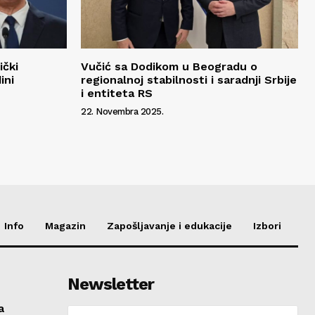
ički
Vučić sa Dodikom u Beogradu o
ini
regionalnoj stabilnosti i saradnji Srbije
i entiteta RS
22. Novembra 2025.
Info
Magazin
Zapošljavanje i edukacije
Izbori
Newsletter
a