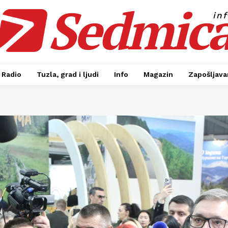
Sedmic
in
Radio
Tuzla, grad i ljudi
Info
Magazin
Zapošljavan