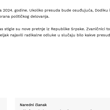
a 2024. godine. Ukoliko presuda bude osuđujuća, Dodiku 
rana političkog delovanja.
Info
 stigle su nove pretnje iz Republike Srpske. Zvaničnici t
eljak najavili radikalne odluke u slučaju bilo kakve presu
O nama
Kontakt
Impressum
Naredni članak