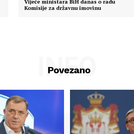
Vijeće ministara BiH danas o radu
Komisije za državnu imovinu
INFO
Povezano