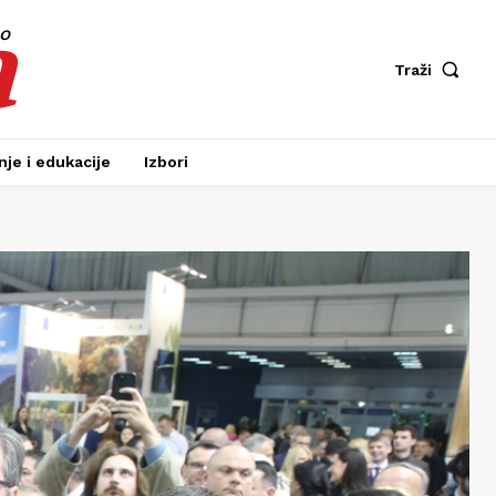
a
fo
Traži
je i edukacije
Izbori