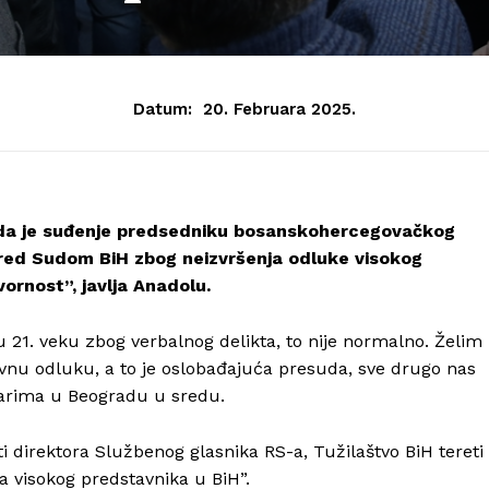
Datum:
20. Februara 2025.
e da je suđenje predsedniku bosanskohercegovačkog
red Sudom BiH zbog neizvršenja odluke visokog
ornost”, javlja Anadolu.
21. veku zbog verbalnog delikta, to nije normalno. Želim
avnu odluku, a to je oslobađajuća presuda, sve drugo nas
inarima u Beogradu u sredu.
i direktora Službenog glasnika RS-a, Tužilaštvo BiH tereti
ka visokog predstavnika u BiH”.