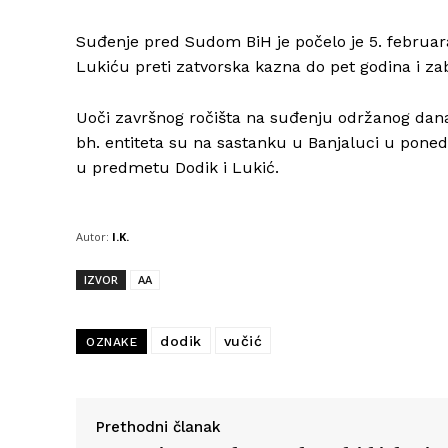
Suđenje pred Sudom BiH je počelo je 5. februar
Lukiću preti zatvorska kazna do pet godina i zab
Uoči završnog ročišta na suđenju održanog danas
bh. entiteta su na sastanku u Banjaluci u poned
u predmetu Dodik i Lukić.
Autor:
I.K.
IZVOR
AA
dodik
vučić
OZNAKE
Prethodni članak