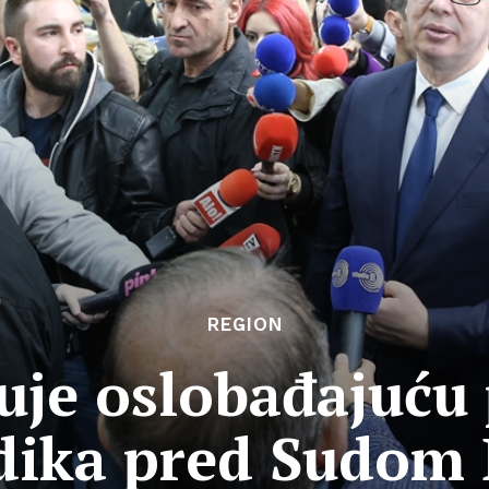
REGION
uje oslobađajuću
dika pred Sudom 