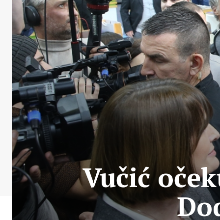
Vučić oček
Do