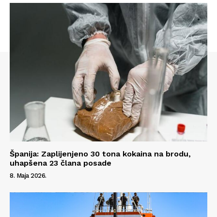
Španija: Zaplijenjeno 30 tona kokaina na brodu,
uhapšena 23 člana posade
Info
8. Maja 2026.
O nama
Kontakt