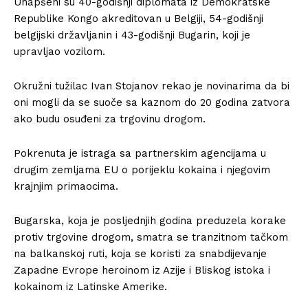
Uhapšeni su 40-godišnji diplomata iz Demokratske
Republike Kongo akreditovan u Belgiji, 54-godišnji
belgijski državljanin i 43-godišnji Bugarin, koji je
upravljao vozilom.
Okružni tužilac Ivan Stojanov rekao je novinarima da bi
oni mogli da se suoče sa kaznom do 20 godina zatvora
ako budu osuđeni za trgovinu drogom.
Pokrenuta je istraga sa partnerskim agencijama u
drugim zemljama EU o porijeklu kokaina i njegovim
krajnjim primaocima.
Bugarska, koja je posljednjih godina preduzela korake
protiv trgovine drogom, smatra se tranzitnom tačkom
na balkanskoj ruti, koja se koristi za snabdijevanje
Zapadne Evrope heroinom iz Azije i Bliskog istoka i
kokainom iz Latinske Amerike.