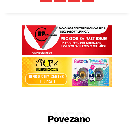
INFO
Povezano