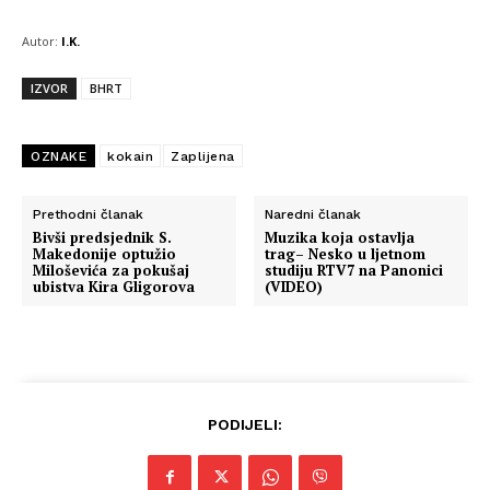
Autor:
I.K.
IZVOR
BHRT
OZNAKE
kokain
Zaplijena
Prethodni članak
Naredni članak
Bivši predsjednik S.
Muzika koja ostavlja
Makedonije optužio
trag– Nesko u ljetnom
Miloševića za pokušaj
studiju RTV7 na Panonici
ubistva Kira Gligorova
(VIDEO)
PODIJELI: