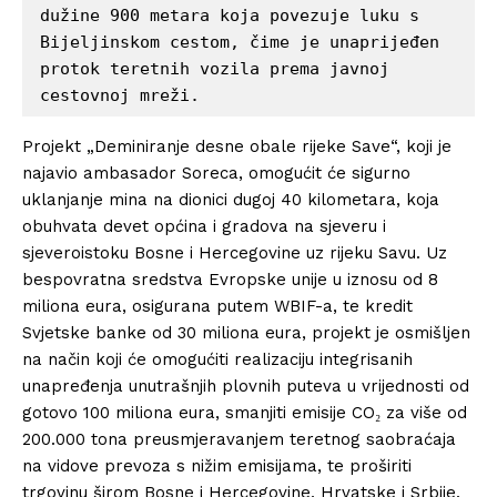
dužine 900 metara koja povezuje luku s 
Bijeljinskom cestom, čime je unaprijeđen 
protok teretnih vozila prema javnoj 
cestovnoj mreži.
Projekt „Deminiranje desne obale rijeke Save“, koji je
najavio ambasador Soreca, omogućit će sigurno
uklanjanje mina na dionici dugoj 40 kilometara, koja
obuhvata devet općina i gradova na sjeveru i
sjeveroistoku Bosne i Hercegovine uz rijeku Savu. Uz
bespovratna sredstva Evropske unije u iznosu od 8
miliona eura, osigurana putem WBIF-a, te kredit
Svjetske banke od 30 miliona eura, projekt je osmišljen
na način koji će omogućiti realizaciju integrisanih
unapređenja unutrašnjih plovnih puteva u vrijednosti od
gotovo 100 miliona eura, smanjiti emisije CO₂ za više od
200.000 tona preusmjeravanjem teretnog saobraćaja
na vidove prevoza s nižim emisijama, te proširiti
trgovinu širom Bosne i Hercegovine, Hrvatske i Srbije.