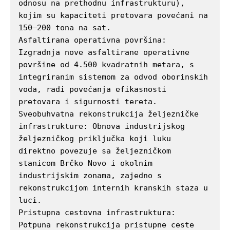
odnosu na prethodnu infrastrukturu), 
kojim su kapaciteti pretovara povećani na 
150–200 tona na sat.

Asfaltirana operativna površina: 
Izgradnja nove asfaltirane operativne 
površine od 4.500 kvadratnih metara, s 
integriranim sistemom za odvod oborinskih 
voda, radi povećanja efikasnosti 
pretovara i sigurnosti tereta.

Sveobuhvatna rekonstrukcija željezničke 
infrastrukture: Obnova industrijskog 
željezničkog priključka koji luku 
Info
direktno povezuje sa željezničkom 
stanicom Brčko Novo i okolnim 
industrijskim zonama, zajedno s 
O nama
rekonstrukcijom internih kranskih staza u 
Kontakt
luci.

Impressum
Pristupna cestovna infrastruktura: 
Potpuna rekonstrukcija pristupne ceste 