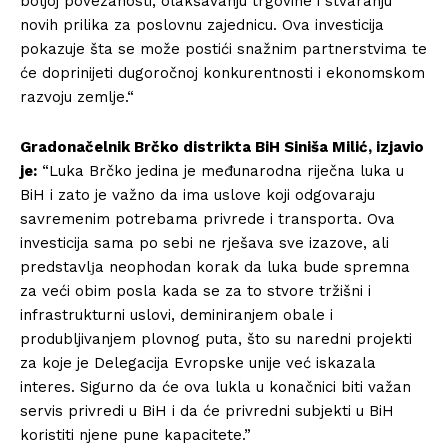
boljoj povezanosti, olakšavanju trgovine i stvaranju
novih prilika za poslovnu zajednicu. Ova investicija
pokazuje šta se može postići snažnim partnerstvima te
će doprinijeti dugoročnoj konkurentnosti i ekonomskom
razvoju zemlje.“
Gradonačelnik Brčko distrikta BiH Siniša Milić, izjavio
je:
“Luka Brčko jedina je međunarodna riječna luka u
BiH i zato je važno da ima uslove koji odgovaraju
savremenim potrebama privrede i transporta. Ova
investicija sama po sebi ne rješava sve izazove, ali
predstavlјa neophodan korak da luka bude spremna
za veći obim posla kada se za to stvore tržišni i
infrastrukturni uslovi, deminiranjem obale i
produbljivanjem plovnog puta, što su naredni projekti
za koje je Delegacija Evropske unije već iskazala
interes. Sigurno da će ova lukla u konačnici biti važan
servis privredi u BiH i da će privredni subjekti u BiH
koristiti njene pune kapacitete.”