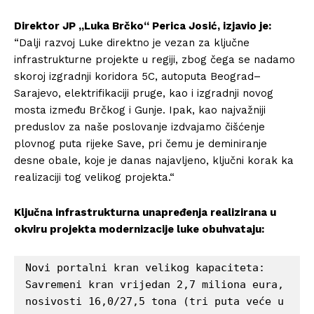
Direktor JP „Luka Brčko“ Perica Josić, izjavio je:
“Dalji razvoj Luke direktno je vezan za ključne
infrastrukturne projekte u regiji, zbog čega se nadamo
skoroj izgradnji koridora 5C, autoputa Beograd–
Sarajevo, elektrifikaciji pruge, kao i izgradnji novog
mosta između Brčkog i Gunje. Ipak, kao najvažniji
preduslov za naše poslovanje izdvajamo čišćenje
plovnog puta rijeke Save, pri čemu je deminiranje
desne obale, koje je danas najavljeno, ključni korak ka
realizaciji tog velikog projekta.“
Ključna infrastrukturna unapređenja realizirana u
okviru projekta modernizacije luke obuhvataju:
Novi portalni kran velikog kapaciteta: 
Savremeni kran vrijedan 2,7 miliona eura, 
nosivosti 16,0/27,5 tona (tri puta veće u 