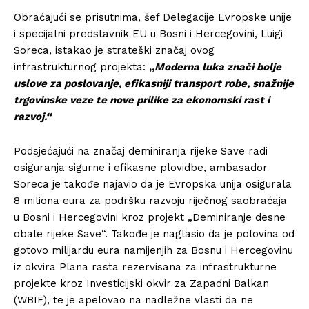
Obraćajući se prisutnima, šef Delegacije Evropske unije
i specijalni predstavnik EU u Bosni i Hercegovini, Luigi
Soreca, istakao je strateški značaj ovog
infrastrukturnog projekta:
„
Moderna luka znači bolje
uslove za poslovanje, efikasniji transport robe, snažnije
trgovinske veze te nove prilike za ekonomski rast i
razvoj.“
Podsjećajući na značaj deminiranja rijeke Save radi
osiguranja sigurne i efikasne plovidbe, ambasador
Soreca je takođe najavio da je Evropska unija osigurala
8 miliona eura za podršku razvoju riječnog saobraćaja
u Bosni i Hercegovini kroz projekt „Deminiranje desne
obale rijeke Save“. Takođe je naglasio da je polovina od
gotovo milijardu eura namijenjih za Bosnu i Hercegovinu
iz okvira Plana rasta rezervisana za infrastrukturne
projekte kroz Investicijski okvir za Zapadni Balkan
(WBIF), te je apelovao na nadležne vlasti da ne