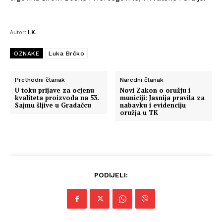
Autor:
I.K.
OZNAKE
Luka Brčko
Prethodni članak
Naredni članak
U toku prijave za ocjenu
Novi Zakon o oružju i
kvaliteta proizvoda na 53.
municiji: Jasnija pravila za
Sajmu šljive u Gradačcu
nabavku i evidenciju
oružja u TK
PODIJELI: