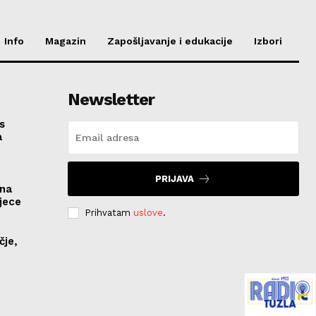
Info
Magazin
Zapošljavanje i edukacije
Izbori
Newsletter
s
a
PRIJAVA
ona
jece
Prihvatam
uslove
.
čje,