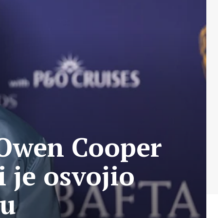
” Owen Cooper
 je osvojio
du