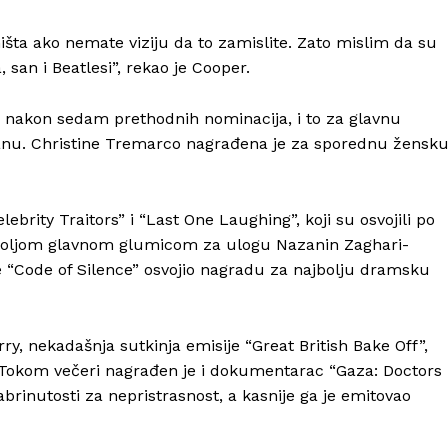
šta ako nemate viziju da to zamislite. Zato mislim da su
 san i Beatlesi”, rekao je Cooper.
nakon sedam prethodnih nominacija, i to za glavnu
nu. Christine Tremarco nagrađena je za sporednu žensk
Info
ebrity Traitors” i “Last One Laughing”, koji su osvojili po
ajboljom glavnom glumicom za ulogu Nazanin Zaghari-
O nama
je “Code of Silence” osvojio nagradu za najbolju dramsku
Kontakt
Impressum
ry, nekadašnja sutkinja emisije “Great British Bake Off”,
i. Tokom večeri nagrađen je i dokumentarac “Gaza: Doctors
abrinutosti za nepristrasnost, a kasnije ga je emitovao