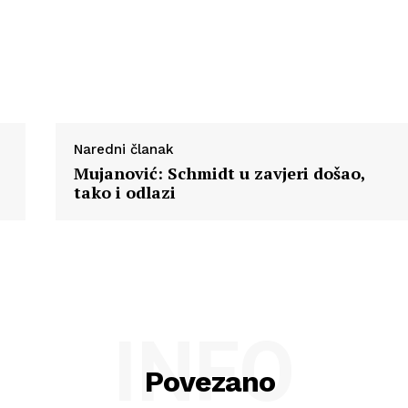
Naredni članak
Mujanović: Schmidt u zavjeri došao,
tako i odlazi
INFO
Povezano