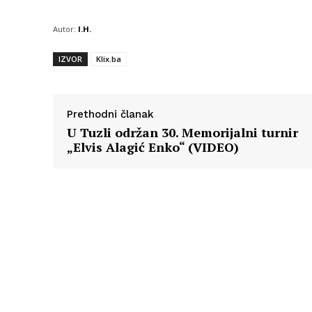
Autor:
I.H.
IZVOR
Klix.ba
Prethodni članak
U Tuzli održan 30. Memorijalni turnir
„Elvis Alagić Enko“ (VIDEO)