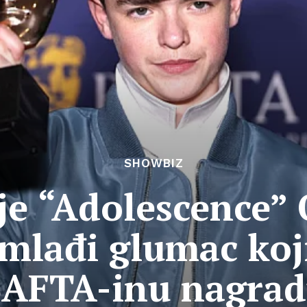
SHOWBIZ
ije “Adolescence
mlađi glumac koji
AFTA-inu nagra