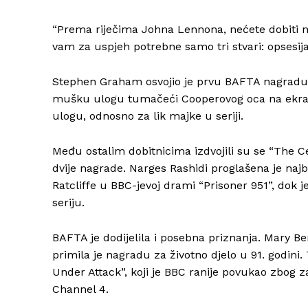
“Prema riječima Johna Lennona, nećete dobiti ni
vam za uspjeh potrebne samo tri stvari: opsesija,
Stephen Graham osvojio je prvu BAFTA nagradu 
mušku ulogu tumačeći Cooperovog oca na ekra
ulogu, odnosno za lik majke u seriji.
Među ostalim dobitnicima izdvojili su se “The Cel
dvije nagrade. Narges Rashidi proglašena je n
Ratcliffe u BBC-jevoj drami “Prisoner 951”, dok 
seriju.
BAFTA je dodijelila i posebna priznanja. Mary Ber
primila je nagradu za životno djelo u 91. godin
Under Attack”, koji je BBC ranije povukao zbog z
Channel 4.