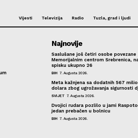
Vijesti
Televizija
Radio
Tuzla, grad i ljudi
Najnovije
Saslušane još četiri osobe povezane 
Memorijalnim centrom Srebrenica, n
spisku ukupno 26
sum
BIH
7. Augusta 2026.
Meta kažnjena sa dodatnih 567 mili
dolara zbog ugrožavanja sigurnosti d
SVIJET
7. Augusta 2026.
Dvojici rudara pozlilo u jami Raspoto
jedan prebačen u bolnicu
BIH
7. Augusta 2026.