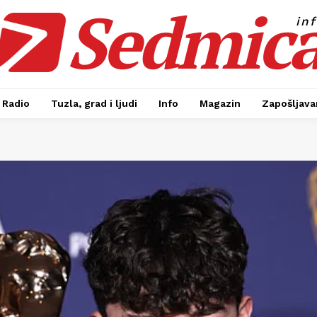
Sedmic
in
Radio
Tuzla, grad i ljudi
Info
Magazin
Zapošljavan