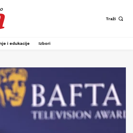
a
fo
Traži
je i edukacije
Izbori