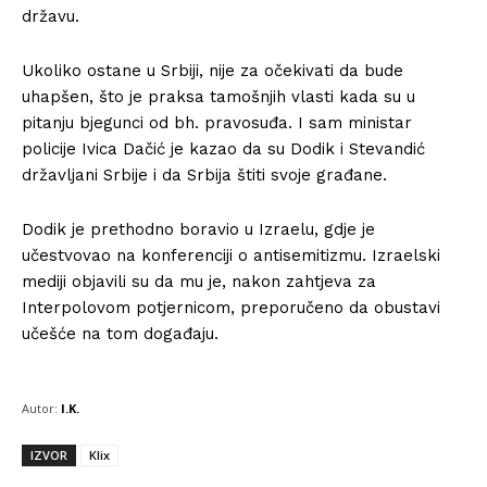
državu.
Ukoliko ostane u Srbiji, nije za očekivati da bude
uhapšen, što je praksa tamošnjih vlasti kada su u
pitanju bjegunci od bh. pravosuđa. I sam ministar
policije Ivica Dačić je kazao da su Dodik i Stevandić
državljani Srbije i da Srbija štiti svoje građane.
Dodik je prethodno boravio u Izraelu, gdje je
učestvovao na konferenciji o antisemitizmu. Izraelski
mediji objavili su da mu je, nakon zahtjeva za
Interpolovom potjernicom, preporučeno da obustavi
učešće na tom događaju.
Autor:
I.K.
IZVOR
Klix