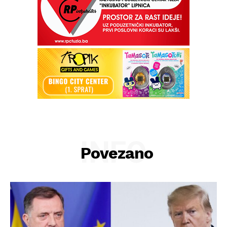
INFO
Povezano