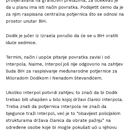
provjeravana na graničnim prelazima, za očekivati je
da u planu ima isti način povratka. Podsjetit ćemo da je
za njim raspisana centralna potjernica što se odnosi na
prostor unutar BiH.
Dodik je jučer iz Izraela poručio da će se u BiH vratiti
iduće sedmice.
Termini, način i uopće pitanje povratka zavisi i od
Interpola. Naime, Interpol još nije odgovorio na zahtjev
Suda BiH za raspisivanje međunarodne potjernice za
Miloradom Dodikom i Nenadom Stevandićem.
Ukoliko Interpol potvrdi zahtjev, to znači da bi Dodik
trebao biti uhapšen u bilo kojoj državi članici Interpola.
Treba znati da potjernica Interpola ne znači da
bjegunce traži Interpol, već je to “obavijest policijskim
strukturama država članica da obrate pažnju” na
određene osobe koje bi mogle pokušati ući u njihovu