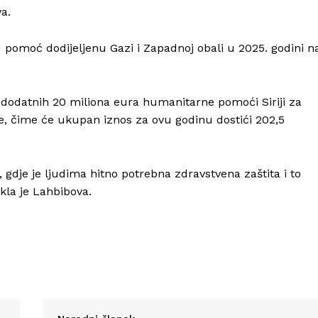
a.
omoć dodijeljenu Gazi i Zapadnoj obali u 2025. godini n
Info
i dodatnih 20 miliona eura humanitarne pomoći Siriji za
te, čime će ukupan iznos za ovu godinu dostići 202,5
O nama
Kontakt
Impressum
, gdje je ljudima hitno potrebna zdravstvena zaštita i to
kla je Lahbibova.