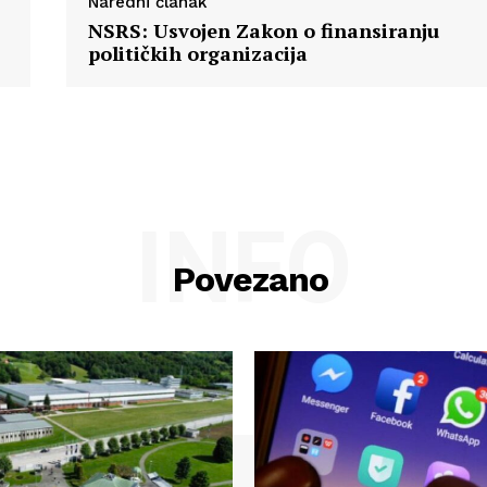
Naredni članak
NSRS: Usvojen Zakon o finansiranju
političkih organizacija
INFO
Povezano