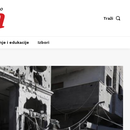
a
fo
Traži
je i edukacije
Izbori