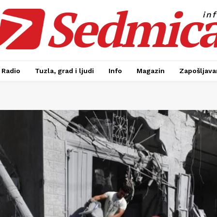
Sedmic
in
Radio
Tuzla, grad i ljudi
Info
Magazin
Zapošljavan