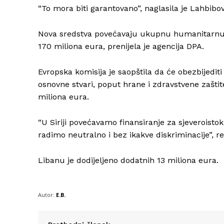
“To mora biti garantovano”, naglasila je Lahbibov
Nova sredstva povećavaju ukupnu humanitarnu p
170 miliona eura, prenijela je agencija DPA.
Evropska komisija je saopštila da će obezbijedit
osnovne stvari, poput hrane i zdravstvene zašti
miliona eura.
“U Siriji povećavamo finansiranje za sjeveroistok
radimo neutralno i bez ikakve diskriminacije”, re
Libanu je dodijeljeno dodatnih 13 miliona eura.
Autor:
E.B.