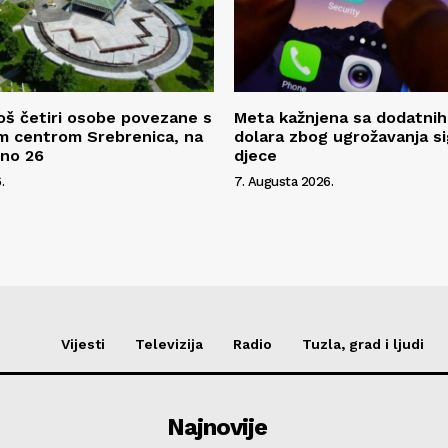
oš četiri osobe povezane s
Meta kažnjena sa dodatnih
m centrom Srebrenica, na
dolara zbog ugrožavanja s
pno 26
djece
.
7. Augusta 2026.
Vijesti
Televizija
Radio
Tuzla, grad i ljudi
Najnovije