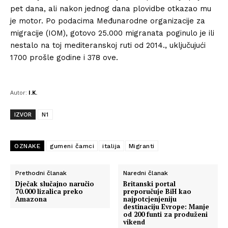
pet dana, ali nakon jednog dana plovidbe otkazao mu
je motor. Po podacima Međunarodne organizacije za
migracije (IOM), gotovo 25.000 migranata poginulo je ili
nestalo na toj mediteranskoj ruti od 2014., uključujući
1700 prošle godine i 378 ove.
Autor:
I.K.
IZVOR
N1
OZNAKE
gumeni čamci
italija
Migranti
Prethodni članak
Naredni članak
Dječak slučajno naručio
Britanski portal
70.000 lizalica preko
preporučuje BiH kao
Amazona
najpotcjenjeniju
destinaciju Evrope: Manje
od 200 funti za produženi
vikend