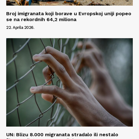
Info
Broj imigranata koji borave u Evropskoj uniji popeo
O nama
se na rekordnih 64,2 miliona
Kontakt
22. Aprila 2026.
Impressum
UN: Blizu 8.000 migranata stradalo ili nestalo