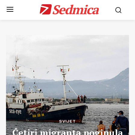
Sedmica
SVIJET
Četiri migranta poginula