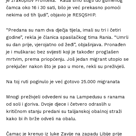
je zrakoplov Frontexa. “Kada smo stigli do gumenog
čamca oko 16 i 30 sati, bilo je već prekasno pomoći
nekima od tih ljudi”, objavio je RESQSHIP.
“Predana su nam dva dječja tijela, imali su tri i četiri
godine”, rekla je članica spasilačkog tima Rania. “Umrli
su dan prije, vjerojatno od žeđi”, objašnjava. Pronađen
je i muškarac bez svijesti koji je također proglašen
mrtvim, prema priopćenju. Još jedan migrant utopio se
prekjučer nakon što je pao u more, rekli su preživjeli.
Na toj ruti poginulo je već gotovo 25.000 migranata
Mnogi preživjeli odvedeni su na Lampedusu s ranama
od soli i goriva. Dvoje djece i četvero odraslih u
kritičnom stanju predani su talijanskoj obalnoj straži
kako bi ih brže odveli na obalu.
Čamac je krenuo iz luke Zavije na zapadu Libije prije