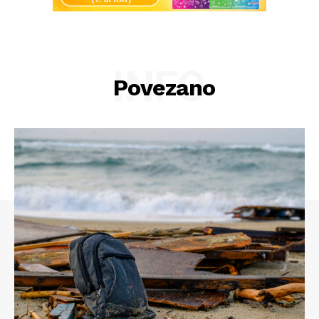
INFO
Povezano